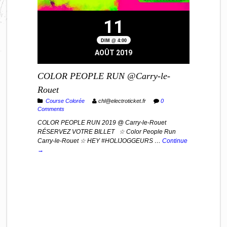
11
DIM @ 4:00
AOÛT 2019
COLOR PEOPLE RUN @Carry-le-
Rouet
Course Colorée
chl@electroticket.fr
0
Comments
COLOR PEOPLE RUN 2019 @ Carry-le-Rouet
RÉSERVEZ VOTRE BILLET ☆ Color People Run
Carry-le-Rouet ☆ HEY #HOLIJOGGEURS …
Continue
→