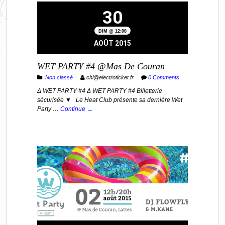
30
DIM @ 12:00
AOÛT 2015
WET PARTY #4 @Mas De Couran
Non classé
chl@electroticket.fr
0 Comments
Δ WET PARTY #4 Δ WET PARTY #4 Billetterie
sécurisée ▼ Le Heat Club présente sa dernière Wet
Party …
Continue →