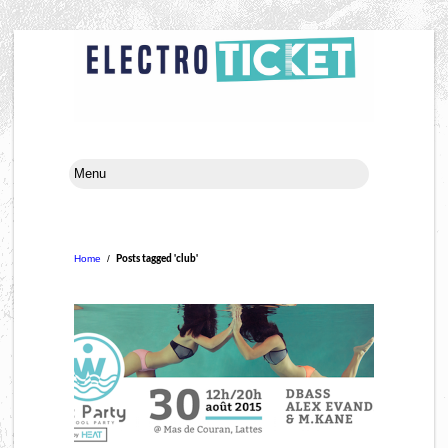
Home
/
Posts tagged 'club'