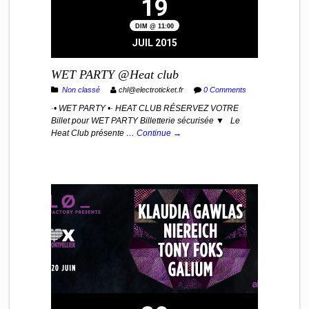
19
DIM @ 11:00
JUIL 2015
WET PARTY @Heat club
Non classé
chl@electroticket.fr
0 Comments
·• WET PARTY •· HEAT CLUB RÉSERVEZ VOTRE
Billet pour WET PARTY Billetterie sécurisée ▼ Le
Heat Club présente …
Continue →