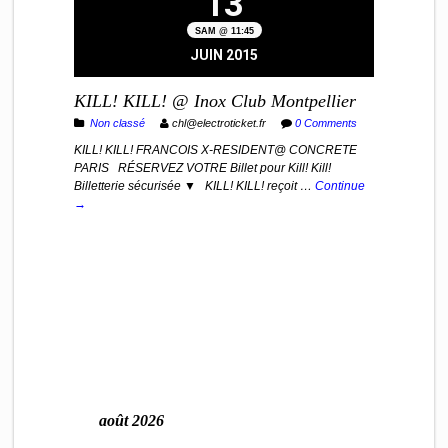
13
SAM @ 11:45
JUIN 2015
KILL! KILL! @ Inox Club Montpellier
Non classé
chl@electroticket.fr
0 Comments
KILL! KILL! FRANCOIS X-RESIDENT@ CONCRETE
PARIS RÉSERVEZ VOTRE Billet pour Kill! Kill!
Billetterie sécurisée ▼ KILL! KILL! reçoit …
Continue
→
août 2026