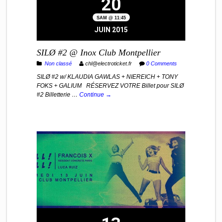
20
SAM @ 11:45
JUIN 2015
SILØ #2 @ Inox Club Montpellier
Non classé
chl@electroticket.fr
0 Comments
SILØ #2 w/ KLAUDIA GAWLAS + NIEREICH + TONY
FOKS + GALIUM RÉSERVEZ VOTRE Billet pour SILØ
#2 Billetterie …
Continue →