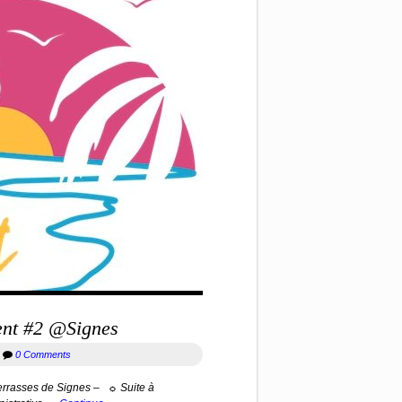
ment #2 @Signes
r
0 Comments
errasses de Signes – ☼ Suite à