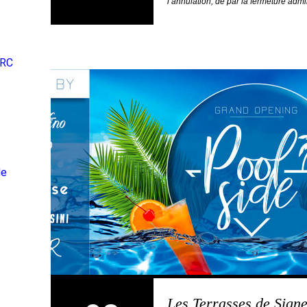
l’annulation, de par la fermeture adm
ARC
de
Les Terrasses de Sig