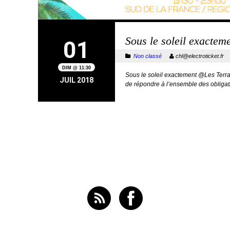
Sous le soleil exacte
01
Non classé
chl@electroticket.f
DIM @ 11:30
Sous le soleil exactement @Les Terr
JUIL 2018
de répondre à l’ensemble des obliga