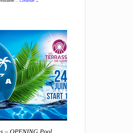
inistrative …
Continue →
nes – OPENING Pool