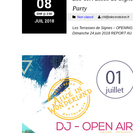
08
Party
DIM @ 2:00
Non classé
chl@electroticket.f
JUIL 2018
Les Terrasses de Signes – OPENI
Dimanche 24 juin 2018 REPORT AU