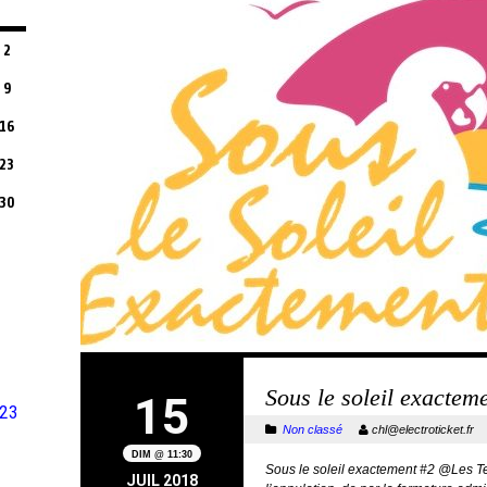
2
9
16
23
30
Sous le soleil exacte
15
23
Non classé
chl@electroticket.f
DIM @ 11:30
Sous le soleil exactement #2 @Les T
JUIL 2018