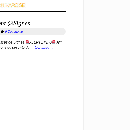
ment @Signes
r
0 Comments
asses de Signes
ALERTE INFO
Afin
tions de sécurité du …
Continue →