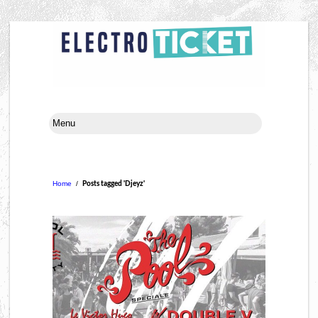
Home
/
Posts tagged 'Djeyz'