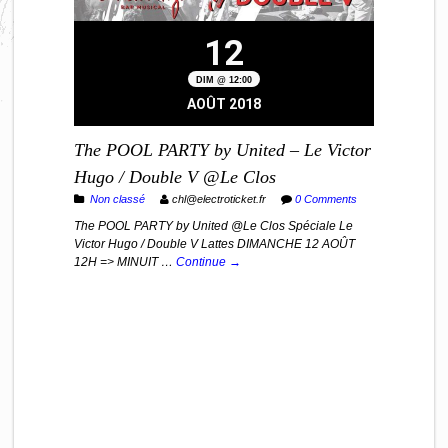
12
DIM @ 12:00
AOÛT 2018
The POOL PARTY by United – Le Victor
Hugo / Double V @Le Clos
Non classé
chl@electroticket.fr
0 Comments
The POOL PARTY by United @Le Clos Spéciale Le
Victor Hugo / Double V Lattes DIMANCHE 12 AOÛT
12H => MINUIT …
Continue →