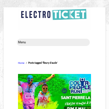
Home
/
Posts tagged 'fleury d’aude'