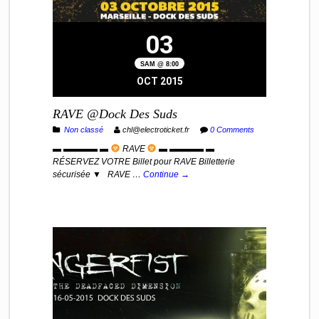
03
SAM @ 8:00
OCT 2015
RAVE @Dock Des Suds
Non classé
chl@electroticket.fr
0 Comments
▬ ▬▬▬▬ ▬
RAVE
▬ ▬▬▬▬ ▬
RÉSERVEZ VOTRE Billet pour RAVE Billetterie
sécurisée ▼ RAVE …
Continue →