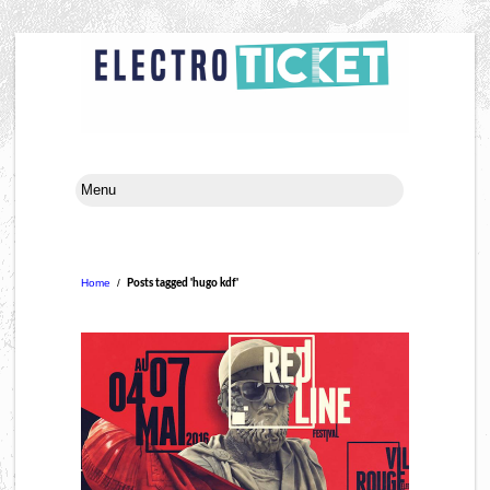
Home
/
Posts tagged 'hugo kdf'