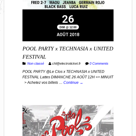
26
DIM @ 12:00
AOÛT 2018
POOL PARTY x TECHNASIA x UNITED
FESTIVAL
Non classé
chl@electroticket.fr
0 Comments
POOL PARTY @Le Clos x TECHNASIA x UNITED
FESTIVAL Lattes DIMANCHE 26 AOÛT 12H => MINUIT
> Achetez vos billets …
Continue →