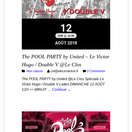
12
DIM @ 12:00
AOÛT 2018
The POOL PARTY by United – Le Victor
Hugo / Double V @Le Clos
Non classé
chl@electroticket.fr
0 Comments
The POOL PARTY by United @Le Clos Spéciale Le
Victor Hugo / Double V Lattes DIMANCHE 12 AOÛT
12H => MINUIT …
Continue →