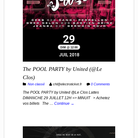
29
DIM @ 12:00
JUIL 2018
The POOL PARTY by United (@Le
Clos)
Non classé
chl@electroticket.fr
0 Comments
The POOL PARTY by United @Le Clos Lattes
DIMANCHE 29 JUILLET 12H => MINUIT > Achetez
vos billets The …
Continue →