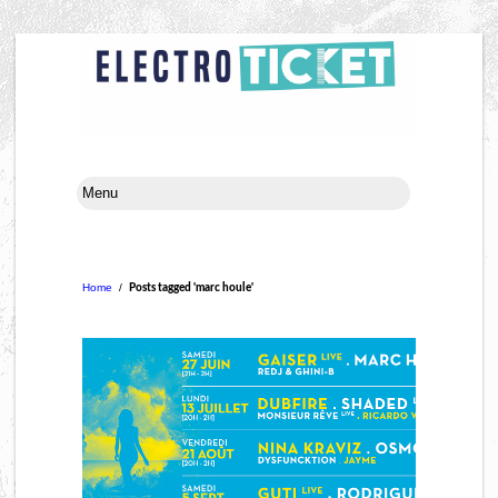
Home
/
Posts tagged 'marc houle'