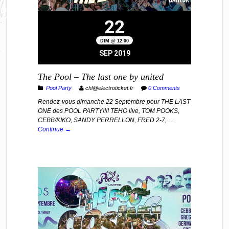
22
DIM @ 12:00
SEP 2019
The Pool – The last one by united
Pool Party
chl@electroticket.fr
0 Comments
Rendez-vous dimanche 22 Septembre pour THE LAST
ONE des POOL PARTY!!!! TEHO live, TOM POOKS,
CEBB/KIKO, SANDY PERRELLON, FRED 2-7, …
Continue →