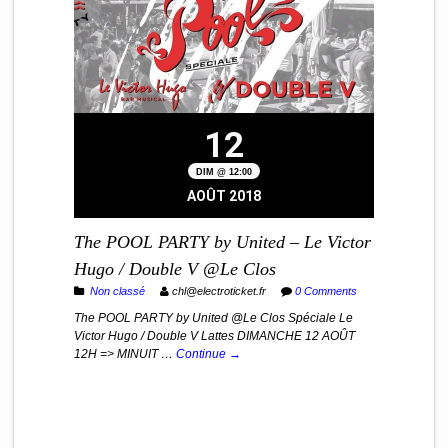
12
DIM @ 12:00
AOÛT 2018
The POOL PARTY by United – Le Victor
Hugo / Double V @Le Clos
Non classé
chl@electroticket.fr
0 Comments
The POOL PARTY by United @Le Clos Spéciale Le
Victor Hugo / Double V Lattes DIMANCHE 12 AOÛT
12H => MINUIT …
Continue →