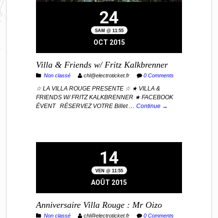
24
SAM @ 11:55
OCT 2015
Villa & Friends w/ Fritz Kalkbrenner
Non classé
chl@electroticket.fr
0 Comments
☆ LA VILLA ROUGE PRESENTE ☆ ★ VILLA &
FRIENDS W/ FRITZ KALKBRENNER ★ FACEBOOK
ÉVENT RÉSERVEZ VOTRE Billet …
Continue →
14
VEN @ 11:55
AOÛT 2015
Anniversaire Villa Rouge : Mr Oizo
Non classé
chl@electroticket.fr
0 Comments