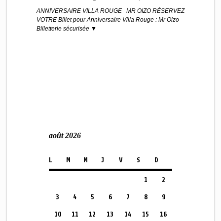
ANNIVERSAIRE VILLA ROUGE MR OIZO RÉSERVEZ
VOTRE Billet pour Anniversaire Villa Rouge : Mr Oizo
Billetterie sécurisée ▼
août 2026
L
M
M
J
V
S
D
1
2
3
4
5
6
7
8
9
10
11
12
13
14
15
16