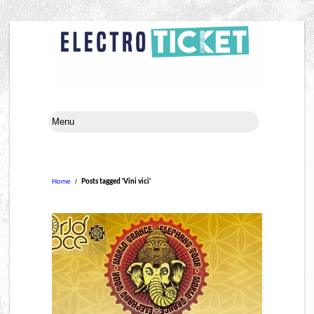
Home
/
Posts tagged 'Vini vici'