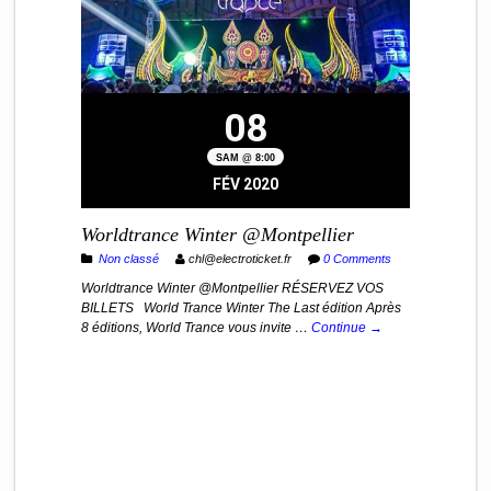
08
SAM @ 8:00
FÉV 2020
Worldtrance Winter @Montpellier
Non classé
chl@electroticket.fr
0 Comments
Worldtrance Winter @Montpellier RÉSERVEZ VOS
BILLETS World Trance Winter The Last édition Après
8 éditions, World Trance vous invite …
Continue →