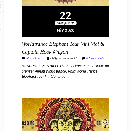
22
SAM @ 11:55
FÉV 2020
Worldtrance Elephant Tour Vini Vici &
Captain Hook @Lyon
Non classé
chl@electroticket.fr
0 Comments
RÉSERVEZ VOS BILLETS À l’occasion de la sortie du
premier Album World trance, Voici World Trance
Elephant Tour ! …
Continue →