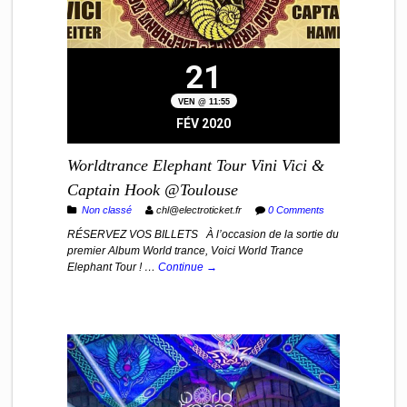
21
VEN @ 11:55
FÉV 2020
Worldtrance Elephant Tour Vini Vici &
Captain Hook @Toulouse
Non classé
chl@electroticket.fr
0 Comments
RÉSERVEZ VOS BILLETS À l’occasion de la sortie du
premier Album World trance, Voici World Trance
Elephant Tour ! …
Continue →