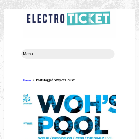
Home
/
Posts tagged 'Way of House'