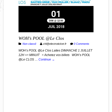
01
DIM @ 12:00
JUIL 2018
WOH’s POOL @Le Clos
Non classé
chl@electroticket.fr
0 Comments
WOH’s POOL @Le Clos Lattes DIMANCHE 1 JUILLET
12H => MINUIT > Achetez vos billets WOH’s POOL
@Le CLOS …
Continue →