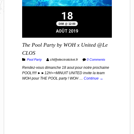
18
DIM @ 12:00
AOÛT 2019
The Pool Party by WOH x United @Le
CLOS
Pool Party
chl@electroticket.fr
0 Comments
Rendez-vous dimanche 18 aout pour notre prochaine
POOL!!!!! ►►12H=>MINUIT UNITED invite la team
WOH pour THE POOL party ! WOH …
Continue →