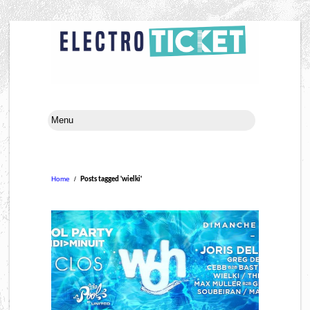
Home
/
Posts tagged 'wielki'