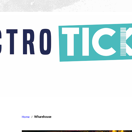
Home
/
Wharehouse