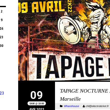
2
9
16
23
30
TAPAGE NOCTURNE 2
09
23
Marseille
SAM @ 10:00
Wharehouse
chl@electroticket.
AVR 2022