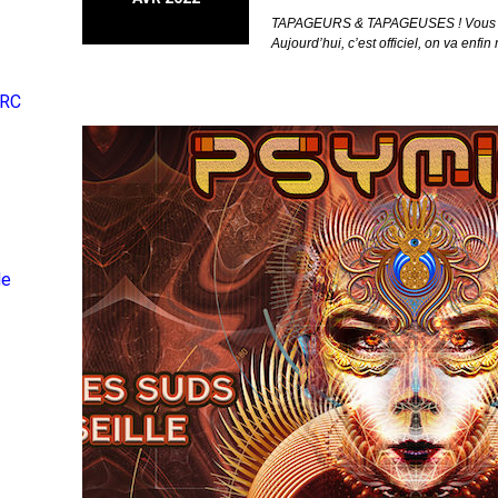
TAPAGEURS & TAPAGEUSES ! Vous l’at
Aujourd’hui, c’est officiel, on va enfi
ARC
de