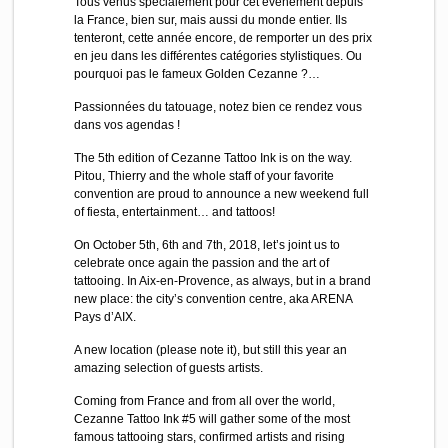
Tous venus spécialement pour cet événement depuis
la France, bien sur, mais aussi du monde entier. Ils
tenteront, cette année encore, de remporter un des prix
en jeu dans les différentes catégories stylistiques. Ou
pourquoi pas le fameux Golden Cezanne ?…
Passionnées du tatouage, notez bien ce rendez vous
dans vos agendas !
The 5th edition of Cezanne Tattoo Ink is on the way.
Pitou, Thierry and the whole staff of your favorite
convention are proud to announce a new weekend full
of fiesta, entertainment… and tattoos!
On October 5th, 6th and 7th, 2018, let’s joint us to
celebrate once again the passion and the art of
tattooing. In Aix-en-Provence, as always, but in a brand
new place: the city’s convention centre, aka ARENA
Pays d’AIX.
A new location (please note it), but still this year an
amazing selection of guests artists.
Coming from France and from all over the world,
Cezanne Tattoo Ink #5 will gather some of the most
famous tattooing stars, confirmed artists and rising