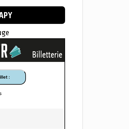
APY
uge
llet :