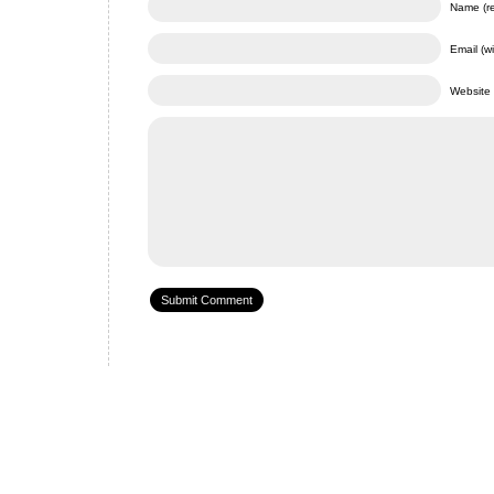
Name (re
Email (wi
Website