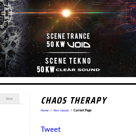
CHAOS THERAPY
More
Home
/
Non classé
/
Current Page
Tweet