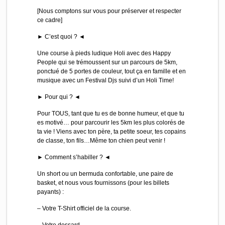
[Nous comptons sur vous pour préserver et respecter
ce cadre]
► C’est quoi ? ◄
Une course à pieds ludique Holi avec des Happy
People qui se trémoussent sur un parcours de 5km,
ponctué de 5 portes de couleur, tout ça en famille et en
musique avec un Festival Djs suivi d’un Holi Time!
► Pour qui ? ◄
Pour TOUS, tant que tu es de bonne humeur, et que tu
es motivé… pour parcourir les 5km les plus colorés de
ta vie ! Viens avec ton père, ta petite soeur, tes copains
de classe, ton fils…Même ton chien peut venir !
► Comment s’habiller ? ◄
Un short ou un bermuda confortable, une paire de
basket, et nous vous fournissons (pour les billets
payants) :
– Votre T-Shirt officiel de la course.
– Votre dossard