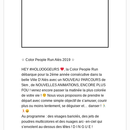
☆ Color People Run Alès 2019 ☆
HEY #HOLIJOGGEURS
, la Color People Run
débarque pour la 2éme année consécutive dans la
belle Ville D’Alès avec un NOUVEAU PARCOURS de
5km , de NOUVELLES ANIMATIONS, ENCORE PLUS
FOU ! venez encore passer la matinée la plus colorée
de votre vie !
Nous vous proposons de prendre le
départ avec comme simple objectif de s’amuser, courir
plus ou moins lentement, se déguiser et… danser !
Au programme : des visages bariolés, des jets de
poudres multicolores et des nuages arc- en-ciel qui
s’envolent au-dessus des têtes ! D I N G U E !