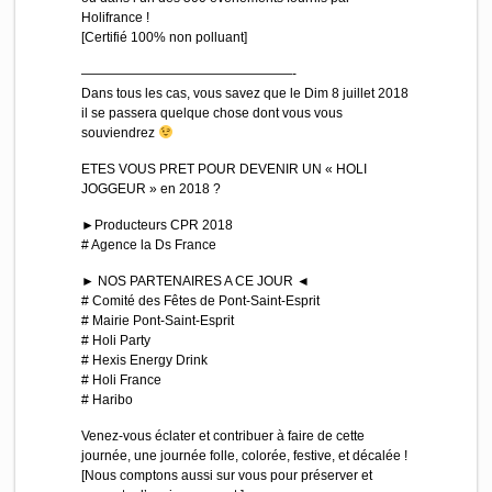
Holifrance !
[Certifié 100% non polluant]
————————————————-
Dans tous les cas, vous savez que le Dim 8 juillet 2018
il se passera quelque chose dont vous vous
souviendrez
ETES VOUS PRET POUR DEVENIR UN « HOLI
JOGGEUR » en 2018 ?
►Producteurs CPR 2018
# Agence la Ds France
► NOS PARTENAIRES A CE JOUR ◄
# Comité des Fêtes de Pont-Saint-Esprit
# Mairie Pont-Saint-Esprit
# Holi Party
# Hexis Energy Drink
# Holi France
# Haribo
Venez-vous éclater et contribuer à faire de cette
journée, une journée folle, colorée, festive, et décalée !
[Nous comptons aussi sur vous pour préserver et