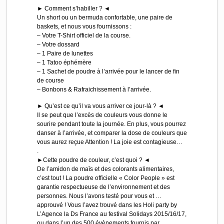
► Comment s’habiller ? ◄
Un short ou un bermuda confortable, une paire de
baskets, et nous vous fournissons :
– Votre T-Shirt officiel de la course.
– Votre dossard
– 1 Paire de lunettes
– 1 Tatoo éphémère
– 1 Sachet de poudre à l’arrivée pour le lancer de fin
de course
– Bonbons & Rafraichissement à l’arrivée.
► Qu’est ce qu’il va vous arriver ce jour-là ? ◄
Il se peut que l’excès de couleurs vous donne le
sourire pendant toute la journée. En plus, vous pourrez
danser à l’arrivée, et comparer la dose de couleurs que
vous aurez reçue Attention ! La joie est contagieuse…
.
►Cette poudre de couleur, c’est quoi ? ◄
De l’amidon de maīs et des colorants alimentaires,
c’est tout ! La poudre officielle « Color People » est
garantie respectueuse de l’environnement et des
personnes. Nous l’avons testé pour vous et …
approuvé ! Vous l’avez trouvé dans les Holi party by
L’Agence la Ds France au festival Solidays 2015/16/17,
ou dans l’un des 500 évènements fournis par