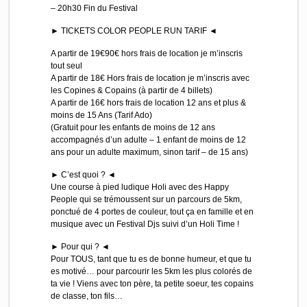
– 20h30 Fin du Festival
► TICKETS COLOR PEOPLE RUN TARIF ◄
A partir de 19€90€ hors frais de location je m’inscris
tout seul
A partir de 18€ Hors frais de location je m’inscris avec
les Copines & Copains (à partir de 4 billets)
A partir de 16€ hors frais de location 12 ans et plus &
moins de 15 Ans (Tarif Ado)
(Gratuit pour les enfants de moins de 12 ans
accompagnés d’un adulte – 1 enfant de moins de 12
ans pour un adulte maximum, sinon tarif – de 15 ans)
► C’est quoi ? ◄
Une course à pied ludique Holi avec des Happy
People qui se trémoussent sur un parcours de 5km,
ponctué de 4 portes de couleur, tout ça en famille et en
musique avec un Festival Djs suivi d’un Holi Time !
► Pour qui ? ◄
Pour TOUS, tant que tu es de bonne humeur, et que tu
es motivé… pour parcourir les 5km les plus colorés de
ta vie ! Viens avec ton père, ta petite soeur, tes copains
de classe, ton fils…