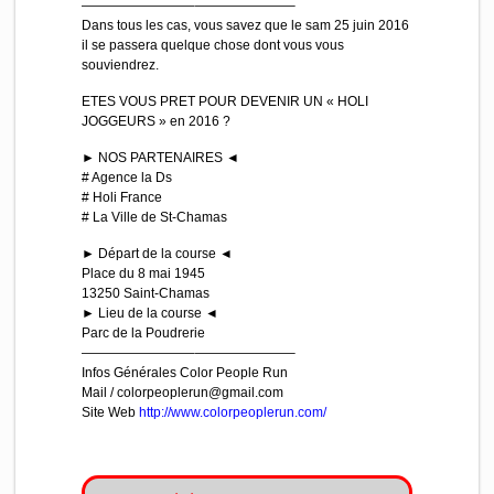
————————–
———————–
Dans tous les cas, vous savez que le sam 25 juin 2016
il se passera quelque chose dont vous vous
souviendrez.
ETES VOUS PRET POUR DEVENIR UN « HOLI
JOGGEURS » en 2016 ?
► NOS PARTENAIRES ◄
# Agence la Ds
# Holi France
# La Ville de St-Chamas
► Départ de la course ◄
Place du 8 mai 1945
13250 Saint-Chamas
► Lieu de la course ◄
Parc de la Poudrerie
————————–
———————–
Infos Générales Color People Run
Mail / colorpeoplerun@gmail.com
Site Web
http://
www.colorpeoplerun.com/