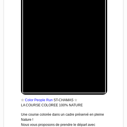
☆
Color People Run
ST-CHAMAS ☆
LA COURSE COLOREE 100% NATURE
Une course colorée dans un cadre préservé en pleine
Nature !
Nous vous proposons de prendre le départ avec