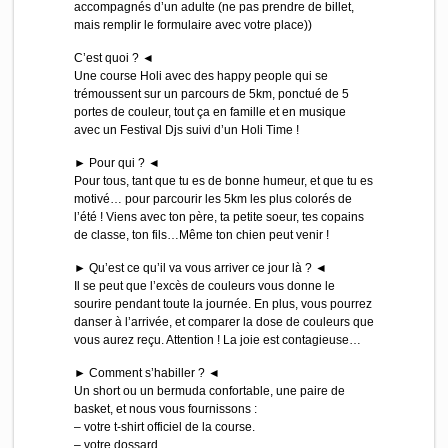
accompagnés d’un adulte (ne pas prendre de billet,
mais remplir le formulaire avec votre place))
C’est quoi ? ◄
Une course Holi avec des happy people qui se
trémoussent sur un parcours de 5km, ponctué de 5
portes de couleur, tout ça en famille et en musique
avec un Festival Djs suivi d’un Holi Time !
► Pour qui ? ◄
Pour tous, tant que tu es de bonne humeur, et que tu es
motivé… pour parcourir les 5km les plus colorés de
l’été ! Viens avec ton père, ta petite soeur, tes copains
de classe, ton fils…Même ton chien peut venir !
► Qu’est ce qu’il va vous arriver ce jour là ? ◄
Il se peut que l’excès de couleurs vous donne le
sourire pendant toute la journée. En plus, vous pourrez
danser à l’arrivée, et comparer la dose de couleurs que
vous aurez reçu. Attention ! La joie est contagieuse…
► Comment s’habiller ? ◄
Un short ou un bermuda confortable, une paire de
basket, et nous vous fournissons :
– votre t-shirt officiel de la course.
– votre dossard