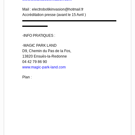
Mail : electrobotikinvasion@hotma
il.fr
Accréditation presse (avant le 15 Avril )
▬▬▬▬▬▬▬▬▬▬▬▬▬▬▬▬▬▬▬▬▬▬▬▬▬▬
▬▬▬▬▬▬▬
-INFO PRATIQUES :
-MAGIC PARK LAND
D9, Chemin du Pas de la Fos,
13820 Ensuès-la-Redonne
04 42 79 86 90
www.magic-park-land.com
Plan :