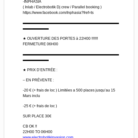
-INPHASIA
( Inlab / Electrobotik Dj crew / Parallel booking )
https://www.facebook.com/Inphasia?fref=ts
▬▬▬▬▬▬▬▬▬▬▬▬▬▬▬▬▬▬▬▬▬▬▬▬▬▬
▬▬▬▬▬▬▬
★ OUVERTURE DES PORTES à 22H00 !!!!!!!
FERMETURE 06H00
▬▬▬▬▬▬▬▬▬▬▬▬▬▬▬▬▬▬▬▬▬▬▬▬▬▬
▬▬▬▬▬▬▬
★ PRIX D’ENTRÉE :
– EN PRÉVENTE :
-20 € (+ frais de loc ) Limitées a 500 places jusqu’au 15
Mars inclu
-25 € (+ frais de loc )
SUR PLACE 30€
CB OK !!
22H00 TO 06H00
www.electrobotikinvasion.c
om