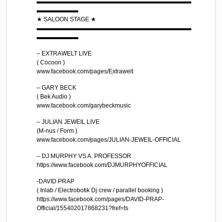
▬▬▬▬▬▬▬▬▬▬▬▬▬▬▬▬▬▬▬▬▬▬▬▬▬▬
▬▬▬▬▬▬▬
★ SALOON STAGE ★
▬▬▬▬▬▬▬▬▬▬▬▬▬▬▬▬▬▬▬▬▬▬▬▬▬▬
▬▬▬▬▬▬▬
– EXTRAWELT LIVE
( Cocoon )
www.facebook.com/pages/Extrawelt
– GARY BECK
( Bek Audio )
www.facebook.com/garybeckmusic
– JULIAN JEWEIL LIVE
(M-nus / Form )
www.facebook.com/pages/JULIAN-JEWEIL-OFFICIAL
– DJ MURPHY VS A. PROFESSOR
https://www.facebook.com/DJMURPHYOFFICIAL
-DAVID PRAP
( Inlab / Electrobotik Dj crew / parallel booking )
https://www.facebook.com/pages/DAVID-PRAP-
Official/155402017868231?fref=ts