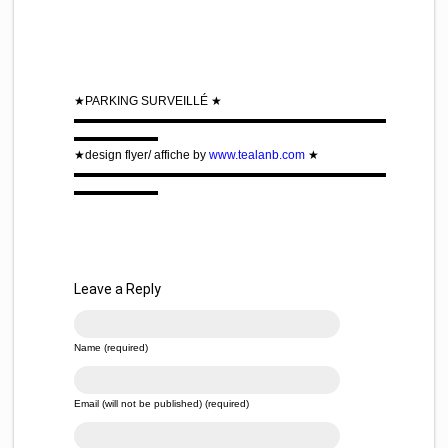
★PARKING SURVEILLÉ ★
▬▬▬▬▬▬▬▬▬▬▬▬▬▬▬▬▬▬▬▬▬▬▬▬▬▬
▬▬▬▬▬▬▬
★design flyer/ affiche by
www.tealanb.com
★
▬▬▬▬▬▬▬▬▬▬▬▬▬▬▬▬▬▬▬▬▬▬▬▬▬▬
▬▬▬▬▬▬▬
Leave a Reply
Name (required)
Email (will not be published) (required)