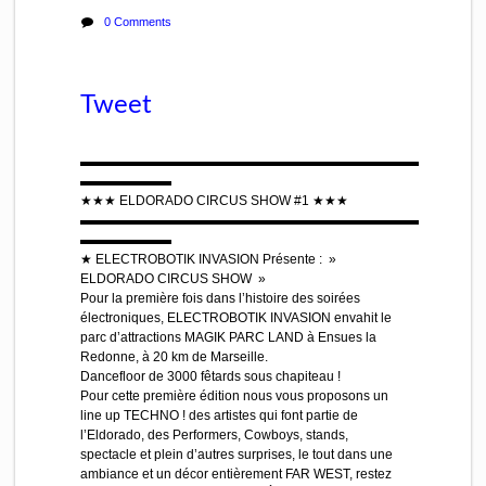
0 Comments
Tweet
▬▬▬▬▬▬▬▬▬▬▬▬▬▬▬▬▬▬▬▬▬▬▬▬▬▬
▬▬▬▬▬▬▬
★★★ ELDORADO CIRCUS SHOW #1 ★★★
▬▬▬▬▬▬▬▬▬▬▬▬▬▬▬▬▬▬▬▬▬▬▬▬▬▬
▬▬▬▬▬▬▬
★ ELECTROBOTIK INVASION Présente : »
ELDORADO CIRCUS SHOW »
Pour la première fois dans l’histoire des soirées
électroniques, ELECTROBOTIK INVASION envahit le
parc d’attractions MAGIK PARC LAND à Ensues la
Redonne, à 20 km de Marseille.
Dancefloor de 3000 fêtards sous chapiteau !
Pour cette première édition nous vous proposons un
line up TECHNO ! des artistes qui font partie de
l’Eldorado, des Performers, Cowboys, stands,
spectacle et plein d’autres surprises, le tout dans une
ambiance et un décor entièrement FAR WEST, restez