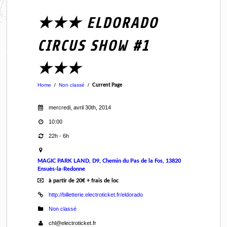
★★★ ELDORADO
CIRCUS SHOW #1
★★★
Home
/
Non classé
/
Current Page
mercredi, avril 30th, 2014
10:00
22h - 6h
MAGIC PARK LAND, D9, Chemin du Pas de la Fos, 13820
Ensuès-la-Redonne
à partir de 20€ + frais de loc
http://billetterie.electroticket.fr/eldorado
Non classé
chl@electroticket.fr