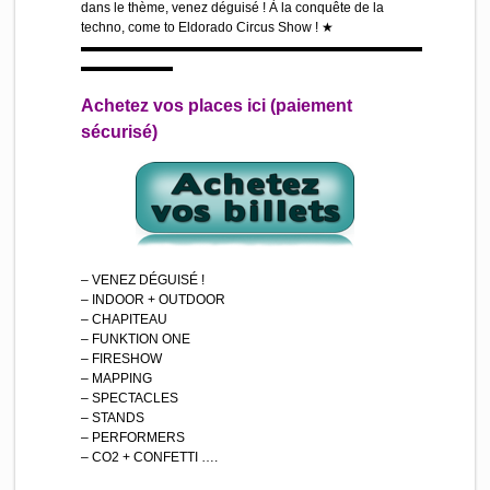
dans le thème, venez déguisé ! À la conquête de la
techno, come to Eldorado Circus Show ! ★
▬▬▬▬▬▬▬▬▬▬▬▬▬▬▬▬▬▬▬▬▬▬▬▬▬▬
▬▬▬▬▬▬▬
Achetez vos places ici (paiement
sécurisé)
– VENEZ DÉGUISÉ !
– INDOOR + OUTDOOR
– CHAPITEAU
– FUNKTION ONE
– FIRESHOW
– MAPPING
– SPECTACLES
– STANDS
– PERFORMERS
– CO2 + CONFETTI ….