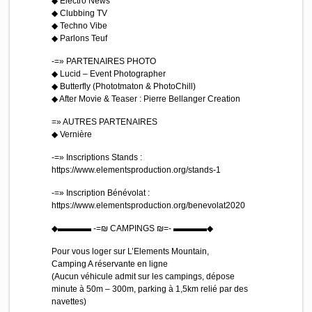
◆ Electro News
◆ Clubbing TV
◆ Techno Vibe
◆ Parlons Teuf
-=» PARTENAIRES PHOTO
◆ Lucid – Event Photographer
◆ Butterfly (Phototmaton & PhotoChill)
◆ After Movie & Teaser : Pierre Bellanger Creation
=» AUTRES PARTENAIRES
◆ Vernière
-=» Inscriptions Stands :
https://www.elementsproduction.org/stands-1
-=» Inscription Bénévolat :
https://www.elementsproduction.org/benevolat2020
◆▬▬▬▬ -=₪ CAMPINGS ₪=- ▬▬▬▬◆
Pour vous loger sur L’Elements Mountain,
Camping A réservante en ligne
(Aucun véhicule admit sur les campings, dépose
minute à 50m – 300m, parking à 1,5km relié par des
navettes)