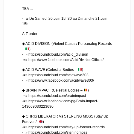
TBA …
-=₪ Du Samedi 20 Juin 15h30 au Dimanche 21 Juin
15h
A-Z order :
◆ ACID DIVISION (Violent Cases / Pureanalog Records
–
)
-=» https://soundcloud.com/acid_division
-=» https://www.facebook.com/AcidDivisionOfficial/
◆ ACID WAVE (Celestial Bodies –
)
-=» https://soundcloud.com/acidwave303
-=» https://www.facebook.com/acidwave303/
◆ BRAIN IMPACT (Celestial Bodies –
)
-=» https://soundcloud.com/brainimpact
-=» https://www.facebook.com/pg/Brain-impact-
143069033223690
◆ CHRIS LIBERATOR Vs STERLING MOSS (Stay Up
Forever / -
)
-=» https://soundcloud.com/stay-up-forever-records
-=» https://soundcloud.com/sterlingmoss