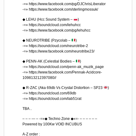
-=» https://www.facebook.com/pg/DJChrisLiberator
-=» https://www.facebook.com/sterlingmossuk/
◆ LEHU (Hcc Sound System –
)
-=» https://soundcloud.com/lehuhcc
-=» https://www.facebook.com/pg/lehuhcc
◆ NEUROTRIBE (Pzycolab –
)
-=» https://soundcloud.com/neurotribe-2
-=» https://www.facebook.com/neurotribe23/
◆ PENN-AK (Celestial Bodies –
)
-=» https://soundcloud.com/penn-ak_muzik_page
-=» https://www.facebook.com/Pennak-Acidcore-
109813212397080//
◆ R-ZAC (Aka 69db Vs Crystal Distortion – SP23
)
-=» https://soundcloud.com/69db
-=» https://soundcloud.com/lab51rat
TBA ..
– – – — – -=»◆ Techno Zone ◆«=- – – – – – –
Powered by 100Kw VOID INCUBUS
A-Z order :