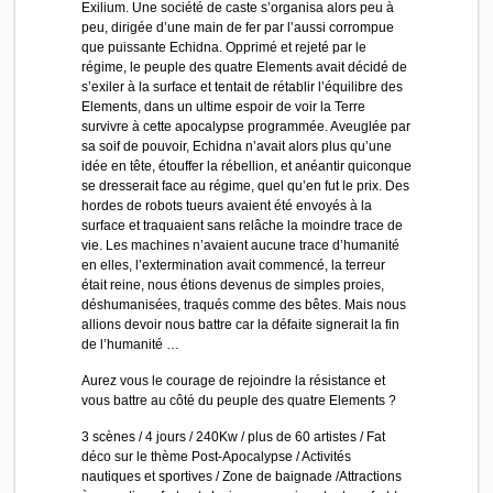
Exilium. Une société de caste s’organisa alors peu à
peu, dirigée d’une main de fer par l’aussi corrompue
que puissante Echidna. Opprimé et rejeté par le
régime, le peuple des quatre Elements avait décidé de
s’exiler à la surface et tentait de rétablir l’équilibre des
Elements, dans un ultime espoir de voir la Terre
survivre à cette apocalypse programmée. Aveuglée par
sa soif de pouvoir, Echidna n’avait alors plus qu’une
idée en tête, étouffer la rébellion, et anéantir quiconque
se dresserait face au régime, quel qu’en fut le prix. Des
hordes de robots tueurs avaient été envoyés à la
surface et traquaient sans relâche la moindre trace de
vie. Les machines n’avaient aucune trace d’humanité
en elles, l’extermination avait commencé, la terreur
était reine, nous étions devenus de simples proies,
déshumanisées, traqués comme des bêtes. Mais nous
allions devoir nous battre car la défaite signerait la fin
de l’humanité …
Aurez vous le courage de rejoindre la résistance et
vous battre au côté du peuple des quatre Elements ?
3 scènes / 4 jours / 240Kw / plus de 60 artistes / Fat
déco sur le thème Post-Apocalypse / Activités
nautiques et sportives / Zone de baignade /Attractions