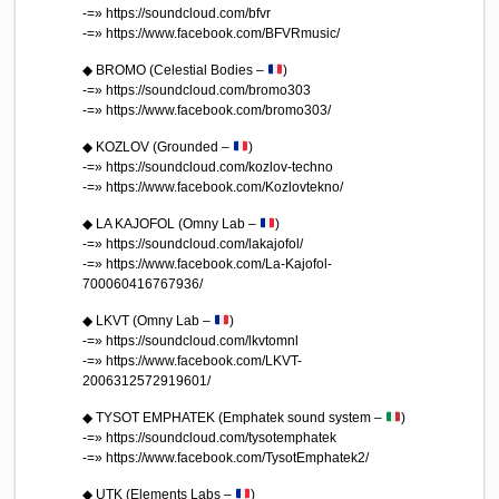
-=» https://soundcloud.com/bfvr
-=» https://www.facebook.com/BFVRmusic/
◆ BROMO (Celestial Bodies –
)
-=» https://soundcloud.com/bromo303
-=» https://www.facebook.com/bromo303/
◆ KOZLOV (Grounded –
)
-=» https://soundcloud.com/kozlov-techno
-=» https://www.facebook.com/Kozlovtekno/
◆ LA KAJOFOL (Omny Lab –
)
-=» https://soundcloud.com/lakajofol/
-=» https://www.facebook.com/La-Kajofol-
700060416767936/
◆ LKVT (Omny Lab –
)
-=» https://soundcloud.com/lkvtomnl
-=» https://www.facebook.com/LKVT-
2006312572919601/
◆ TYSOT EMPHATEK (Emphatek sound system –
)
-=» https://soundcloud.com/tysotemphatek
-=» https://www.facebook.com/TysotEmphatek2/
◆ UTK (Elements Labs –
)