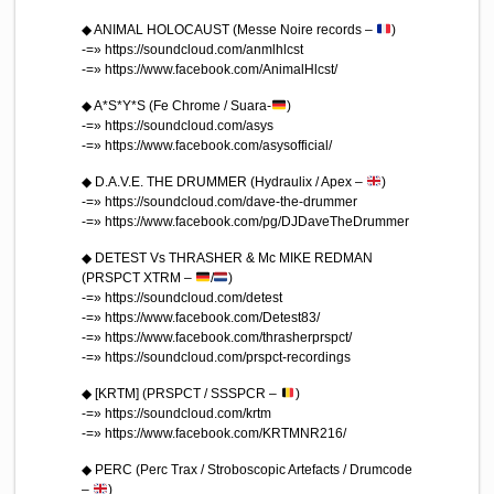
◆ ANIMAL HOLOCAUST (Messe Noire records –
)
-=» https://soundcloud.com/anmlhlcst
-=» https://www.facebook.com/AnimalHlcst/
◆ A*S*Y*S (Fe Chrome / Suara-
)
-=» https://soundcloud.com/asys
-=» https://www.facebook.com/asysofficial/
◆ D.A.V.E. THE DRUMMER (Hydraulix / Apex –
)
-=» https://soundcloud.com/dave-the-drummer
-=» https://www.facebook.com/pg/DJDaveTheDrummer
◆ DETEST Vs THRASHER & Mc MIKE REDMAN
(PRSPCT XTRM –
/
)
-=» https://soundcloud.com/detest
-=» https://www.facebook.com/Detest83/
-=» https://www.facebook.com/thrasherprspct/
-=» https://soundcloud.com/prspct-recordings
◆ [KRTM] (PRSPCT / SSSPCR –
)
-=» https://soundcloud.com/krtm
-=» https://www.facebook.com/KRTMNR216/
◆ PERC (Perc Trax / Stroboscopic Artefacts / Drumcode
–
)