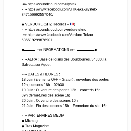
-=» https://soundcloud.com/ulystek
-=» https://www.facebook.com/UTK-aka-ulystek-
347156692557040/
◆ VERDURE (SHZ Records –
)
-=» https://soundcloud.com/verduretekno
-=» https://www.facebook.com/Verdure-Tekno-
636619299876901
◆▬▬▬ -=₪ INFORMATIONS ₪=- ▬▬▬▬▬◆
-=» AERA : Base de loisirs des Bouldouïres, 34330, la
Salvetat sur Agout.
-=» DATES & HEURES :
18 Juin (Elements OFF – Gratuit) : ouverture des portes
12h, concerts 18h – 02h30
19 Juin : Ouverture des portes 12h – concerts 15h –
09h (fermetures des scène 1h)
20 Juin : Ouverture des scènes 10h
21 Juin : Fin des concerts 15h – Fermeture du site 16h
-=» PARTENAIRES MEDIA
◆ Mixmag
◆ Trax Magazine