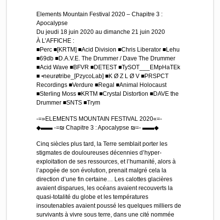
Elements Mountain Festival 2020 – Chapitre 3 :
Apocalypse
Du jeudi 18 juin 2020 au dimanche 21 juin 2020
À L’AFFICHE :
■Perc ■[KRTM] ■Acid Division ■Chris Liberator ■Lehu
■69db ■D.A.V.E. The Drummer / Dave The Drummer
■Acid Wave ■BFVR ■DETEST ■TySOT___EMpHaTEk
■╺neurøtribe_[PzycoLab] ■K Ø Z L Ø V ■PRSPCT
Recordings ■Verdure ■Regal ■Animal Holocaust
■Sterling Moss ■KRTM ■Crystal Distortion ■DAVE the
Drummer ■SNTS ■Trym
-=»ELEMENTS MOUNTAIN FESTIVAL 2020«=-
◆▬▬ -=₪ Chapitre 3 : Apocalypse ₪=- ▬▬◆
Cinq siècles plus tard, la Terre semblait porter les
stigmates de douloureuses décennies d’hyper-
exploitation de ses ressources, et l’humanité, alors à
l’apogée de son évolution, prenait malgré cela la
direction d’une fin certaine… Les calottes glacières
avaient disparues, les océans avaient recouverts la
quasi-totalité du globe et les températures
insoutenables avaient poussé les quelques milliers de
survivants à vivre sous terre, dans une cité nommée