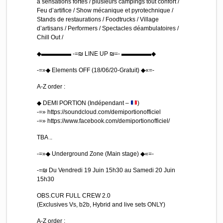
à sensations fortes / plusieurs campings tout confort /
Feu d’artifice / Show mécanique et pyrotechnique /
Stands de restaurations / Foodtrucks / Village
d’artisans / Performers / Spectacles déambulatoires /
Chill Out /
◆▬▬▬▬▬ -=₪ LINE UP ₪=- ▬▬▬▬▬◆
-=»◆ Elements OFF (18/06/20-Gratuit) ◆«=-
A-Z order :
◆ DEMI PORTION (Indépendant –
)
-=» https://soundcloud.com/demiportionofficiel
-=» https://www.facebook.com/demiportionofficiel/
TBA ..
-=»◆ Underground Zone (Main stage) ◆«=-
-=₪ Du Vendredi 19 Juin 15h30 au Samedi 20 Juin
15h30
OBS.CUR FULL CREW 2.0
(Exclusives Vs, b2b, Hybrid and live sets ONLY)
A-Z order :