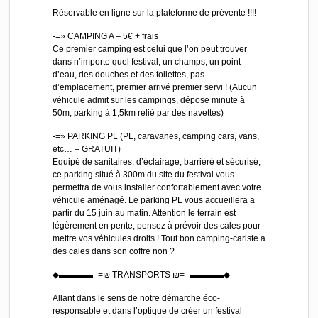
Réservable en ligne sur la plateforme de prévente !!!!
-=» CAMPING A – 5€ + frais
Ce premier camping est celui que l’on peut trouver
dans n’importe quel festival, un champs, un point
d’eau, des douches et des toilettes, pas
d’emplacement, premier arrivé premier servi ! (Aucun
véhicule admit sur les campings, dépose minute à
50m, parking à 1,5km relié par des navettes)
-=» PARKING PL (PL, caravanes, camping cars, vans,
etc… – GRATUIT)
Equipé de sanitaires, d’éclairage, barrièré et sécurisé,
ce parking situé à 300m du site du festival vous
permettra de vous installer confortablement avec votre
véhicule aménagé. Le parking PL vous accueillera a
partir du 15 juin au matin. Attention le terrain est
légèrement en pente, pensez à prévoir des cales pour
mettre vos véhicules droits ! Tout bon camping-cariste a
des cales dans son coffre non ?
◆▬▬▬▬ -=₪ TRANSPORTS ₪=- ▬▬▬▬◆
Allant dans le sens de notre démarche éco-
responsable et dans l’optique de créer un festival