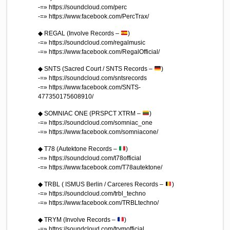
-=» https://soundcloud.com/perc
-=» https://www.facebook.com/PercTrax/
◆ REGAL (Involve Records –
)
-=» https://soundcloud.com/regalmusic
-=» https://www.facebook.com/RegalOfficial/
◆ SNTS (Sacred Court / SNTS Records –
)
-=» https://soundcloud.com/sntsrecords
-=» https://www.facebook.com/SNTS-
477350175608910/
◆ SOMNIAC ONE (PRSPCT XTRM –
)
-=» https://soundcloud.com/somniac_one
-=» https://www.facebook.com/somniacone/
◆ T78 (Autektone Records –
)
-=» https://soundcloud.com/t78official
-=» https://www.facebook.com/T78autektone/
◆ TRBL ( ISMUS Berlin / Carceres Records –
)
-=» https://soundcloud.com/trbl_techno
-=» https://www.facebook.com/TRBLtechno/
◆ TRYM (Involve Records –
)
-=» https://soundcloud.com/trymofficial