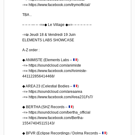
-=» https://www.facebook.com/trymofficial/
TBA ..
– – – — – -=»◆ Le Village ◆«=- – – – – – –
-=₪ Jeudi 18 & Vendredi 19 Juin
ELEMENTS LABS SHOWCASE
A-Z order :
◆ ANIMISTE (Elements Labs –
)
-=» https://soundcloud.com/animiste
-=» https://www.facebook.com/Animiste-
441122856414468/
◆ AREA 23 (Celestial Bodies –
)
-=» https://soundcloud.com/areaarea
-=» https://www.facebook.com/Area231FsT/
◆ BERTHA (SHZ Records –
)
-=» https://soundcloud.com/bertha_official
-=» https://www.facebook.com/Bertha-
155474045115143/
◆ BFVR (Eclipse Recordings / Dolma Records –
)