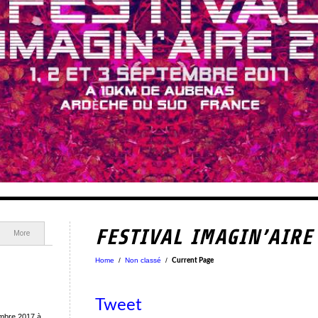
FESTIVAL IMAGIN’AIRE
More
Home
/
Non classé
/
Current Page
Tweet
mbre 2017 à