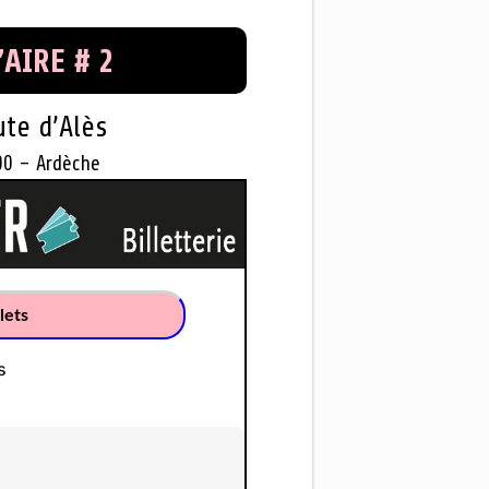
’AIRE # 2
te d’Alès
00 – Ardèche
lets