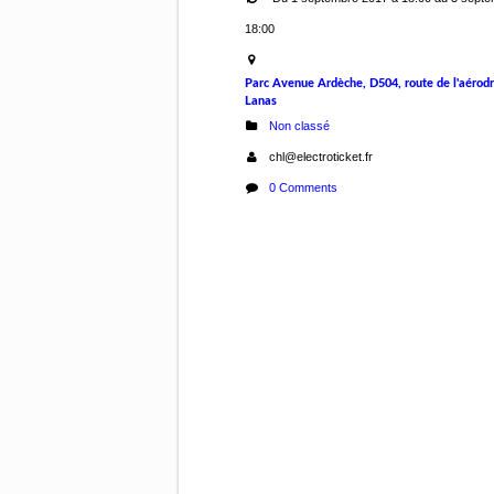
18:00
Parc Avenue Ardèche, D504, route de l'aérod
Lanas
Non classé
chl@electroticket.fr
0 Comments