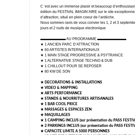
C ‘est avec un immense plaisir et beaucoup d’enthousia
édition du FESTIVAL IMAGIN’AIRE sur le site exceptionnel
d’attraction, situé en plein coeur de l’ardèche.
Nous sommes ravis de vous convier les 1, 2 et 3 septem
jours et 2 nuits de musique electronique
▬▬▬▬▬▬▬ AU PROGRAMME ▬▬▬▬▬▬▬▬
★ 1 ANCIEN PARC D’ATTRACTION
★ 60 ARTISTES INTERNATIONAUX
★ 1 MAIN STAGE PROGRESSIVE & PSYTRANCE
★ 1 ALTERNATIVE STAGE TECHNO & DUB
★ 1 CHILLOUT POUR SE REPOSER
★ 80 KW DE SON
★ DECORATIONS & INSTALLATIONS
★ VIDEO & MAPPING
★ ARTS PERFORMANCE
★ STANDS & NOURRITURES ARTISANALES
★ 1 BAR COOL PRICE
★ MASSAGES & ESPACES ZEN
★ MAQUILLAGES
★ 1 CAMPING INCLUS (sur présentation du PASS FESTIV
★ 2 PARKINGS INCLUS (sur présentation du PASS FESTI
★ CAPACITE LIMITE A 5000 PERSONNES