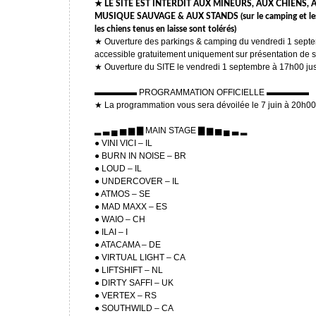
★ LE SITE EST INTERDIT AUX MINEURS, AUX CHIENS,
MUSIQUE SAUVAGE & AUX STANDS (sur le camping et les pa
les chiens tenus en laisse sont tolérés)
★ Ouverture des parkings & camping du vendredi 1 septe
accessible gratuitement uniquement sur présentation d
★ Ouverture du SITE le vendredi 1 septembre à 17h00 j
▬▬▬▬▬ PROGRAMMATION OFFICIELLE ▬▬▬▬▬
★ La programmation vous sera dévoilée le 7 juin à 20h00
▂ ▃ ▄ ▅ ▆ ▇ MAIN STAGE ▇ ▆ ▅ ▄ ▃ ▂
● VINI VICI – IL
● BURN IN NOISE – BR
● LOUD – IL
● UNDERCOVER – IL
● ATMOS – SE
● MAD MAXX – ES
● WAIO – CH
● ILAI – I
● ATACAMA – DE
● VIRTUAL LIGHT – CA
● LIFTSHIFT – NL
● DIRTY SAFFI – UK
● VERTEX – RS
● SOUTHWILD – CA