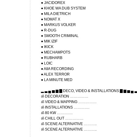
● JACIDOREX
● KHOE WA DUB SYSTEM
● MILA DIETRICH
● NOMAT X
● MARKUS VOLKER
● R-DUG
● SMOOTH CRIMINAL
● MIK IZIF
● IKICK
● MECHAMPOTS
● RUBHARB
● LOIC
● AIIA RECORDING
● ALEX TERROR
● LA MINUTE MED
▂ ▃ ▄ ▅ ▆ ▇ DECO, VIDEO & INSTALLATIONS ▇ ▆ ▅ ▄ 
ॐ DECORATION ……………
ॐ VIDEO & MAPPING ……………
ॐ INSTALLATIONS ………….
ॐ 80 KW ………….
ॐ CHILL OUT ……………
ॐ SCENE ALTERNATIVE ………..
ॐ SCENE ALTERNATIVE ………..