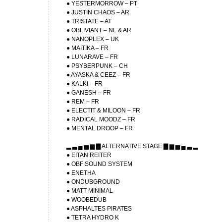
● YESTERMORROW – PT
● JUSTIN CHAOS – AR
● TRISTATE – AT
● OBLIVIANT – NL & AR
● NANOPLEX – UK
● MAITIKA – FR
● LUNARAVE – FR
● PSYBERPUNK – CH
● AYASKA & CEEZ – FR
● KALKI – FR
● GANESH – FR
● REM – FR
● ELECTIT & MILOON – FR
● RADICAL MOODZ – FR
● MENTAL DROOP – FR
▂ ▃ ▄ ▅ ▆ ▇ ALTERNATIVE STAGE ▇ ▆ ▅ ▄ ▃ ▂
● EITAN REITER
● OBF SOUND SYSTEM
● ENETHA
● ONDUBGROUND
● MATT MINIMAL
● WOOBEDUB
● ASPHALTES PIRATES
● TETRA HYDRO K