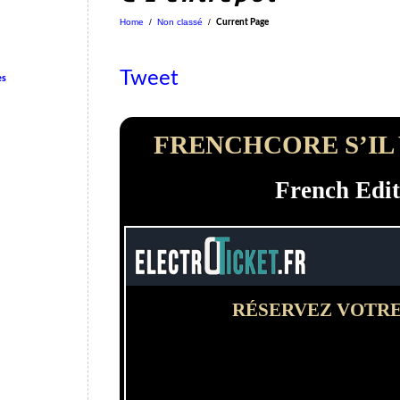
Home
/
Non classé
/
Current Page
Tweet
es
FRENCHCORE S’IL
French Edit
RÉSERVEZ VOTRE