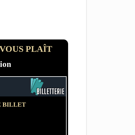
 VOUS PLAÎT
ion
 BILLET