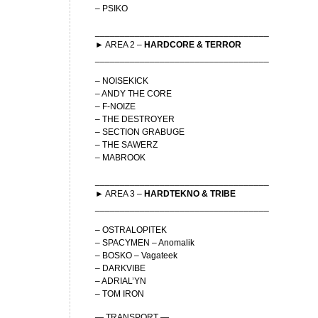
– PSIKO
___________________________________
► AREA 2 –
HARDCORE & TERROR
___________________________________
– NOISEKICK
– ANDY THE CORE
– F-NOIZE
– THE DESTROYER
– SECTION GRABUGE
– THE SAWERZ
– MABROOK
___________________________________
► AREA 3 –
HARDTEKNO & TRIBE
___________________________________
– OSTRALOPITEK
– SPACYMEN – Anomalik
– BOSKO – Vagateek
– DARKVIBE
– ADRIAL’YN
– TOM IRON
— TRANSPORT —