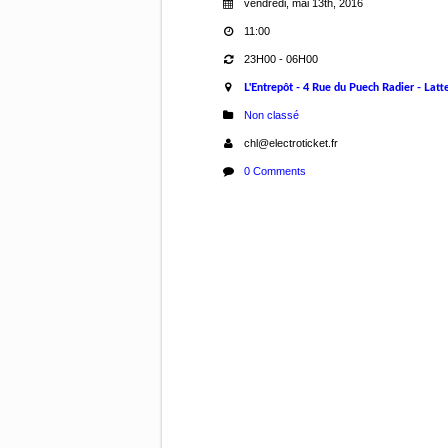
vendredi, mai 13th, 2016
11:00
23H00 - 06H00
L'Entrepôt - 4 Rue du Puech Radier - Latt
Non classé
chl@electroticket.fr
0 Comments