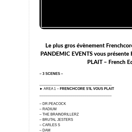
Le plus gros évènement Frenchcor
PANDEMIC EVENTS vous présente
PLAIT – French Ed
– 3 SCENES –
___________________________________
► AREA 1 –
FRENCHCORE S’IL VOUS PLAIT
___________________________________
– DR.PEACOCK
– RADIUM
– THE BRAINDRILLERZ
– BRUTAL JESTERS
– CARLES S
– DAM