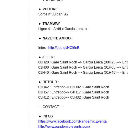
►
VOITURE
Sortie n°30 par l’A9
►
TRAMWAY
Ligne 4 – Arrêt « Garcia Lorca »
►
NAVETTE AMIGO
:
Infos :
http://goo.gl/HOl6nB
► ALLER :
00H20 : Gare Saint Roch –> Garcia Lorca (00H25) –> Ent
01H00 : Gare Saint Roch –> Garcia Lorca (01H05) –> Ent
01H40 : Gare Saint Roch –> Garcia Lorca (01H45) –> Ent
► RETOUR :
02H42 : Entrepot –> 03H02 : Gare Saint Roch
03H57 : Entrepot –> 04H17 : Gare Saint Roch
05H12 : Entrepot –> 05H32 : Gare Saint Roch
— CONTACT —
► INFOS
https://www.facebook.com/Pandemic.Events/
http://www.pandemic-events.com/