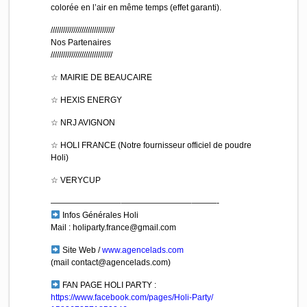
colorée en l’air en même temps (effet garanti).
//////////////////////////
/////
Nos Partenaires
//////////////////////////
////
☆ MAIRIE DE BEAUCAIRE
☆ HEXIS ENERGY
☆ NRJ AVIGNON
☆ HOLI FRANCE (Notre fournisseur officiel de poudre
Holi)
☆ VERYCUP
————————–
————————–
———-
Infos Générales Holi
Mail : holiparty.france@gmail.com
Site Web /
www.agencelads.com
(mail contact@agencelads.com)
FAN PAGE HOLI PARTY :
https://www.facebook.com/
pages/Holi-Party/