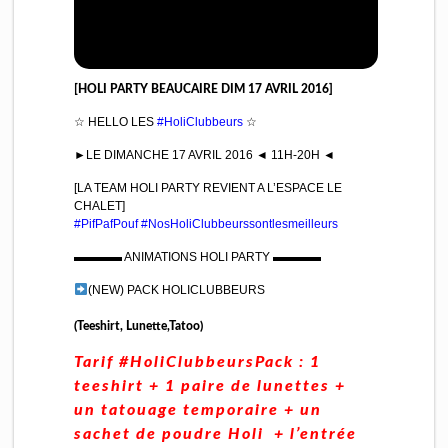
[HOLI PARTY BEAUCAIRE DIM 17 AVRIL 2016]
☆ HELLO LES
#HoliClubbeurs
☆
►LE DIMANCHE 17 AVRIL 2016 ◄ 11H-20H ◄
[LA TEAM HOLI PARTY REVIENT A L’ESPACE LE
CHALET]
#PifPafPouf
#NosHoliClubbeurssontlesme
illeurs
▬▬▬▬ ANIMATIONS HOLI PARTY ▬▬▬▬
(NEW) PACK HOLICLUBBEURS
(Teeshirt, Lunette,Tatoo)
Tarif #HoliClubbeursPack : 1
teeshirt + 1 paire de lunettes +
un tatouage temporaire + un
sachet de poudre Holi + l’entrée