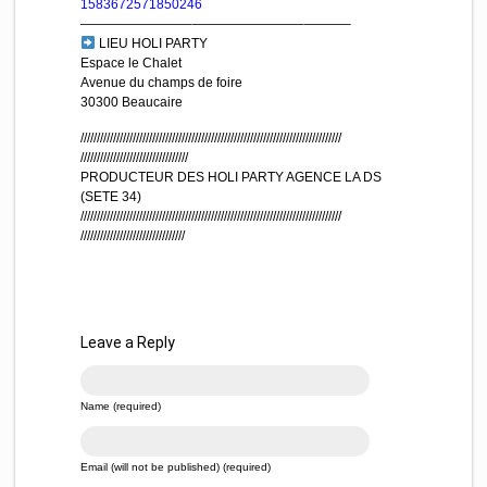
1583672571850246
————————–
————————–
———–
LIEU HOLI PARTY
Espace le Chalet
Avenue du champs de foire
30300 Beaucaire
//////////////////////////
///////////////////////////
///////////////////////////
///////////////////////////
//////
PRODUCTEUR DES HOLI PARTY AGENCE LA DS
(SETE 34)
//////////////////////////
///////////////////////////
///////////////////////////
///////////////////////////
/////
Leave a Reply
Name (required)
Email (will not be published) (required)