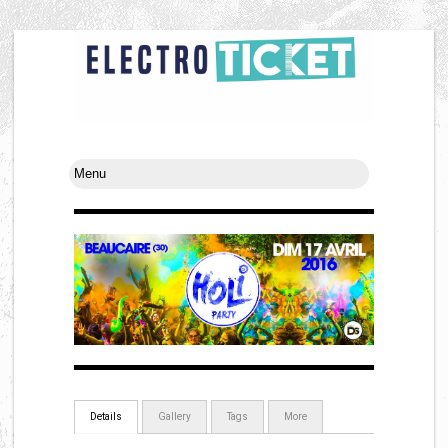
Details
Gallery
Tags
More