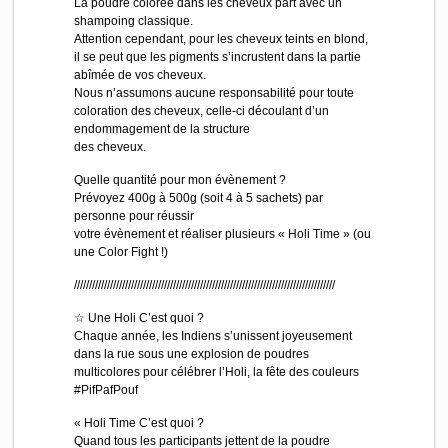
La poudre colorée dans les cheveux part avec un
shampoing classique.
Attention cependant, pour les cheveux teints en blond,
il se peut que les pigments s’incrustent dans la partie
abîmée de vos cheveux.
Nous n’assumons aucune responsabilité pour toute
coloration des cheveux, celle-ci découlant d’un
endommagement de la structure
des cheveux.
Quelle quantité pour mon évènement ?
Prévoyez 400g à 500g (soit 4 à 5 sachets) par
personne pour réussir
votre évènement et réaliser plusieurs « Holi Time » (ou
une Color Fight !)
//////////////////////////
///////////////////////////
///////////////////////////
///////
☆ Une Holi C’est quoi ?
Chaque année, les Indiens s’unissent joyeusement
dans la rue sous une explosion de poudres
multicolores pour célébrer l’Holi, la fête des couleurs
#PifPafPouf
« Holi Time C’est quoi ?
Quand tous les participants jettent de la poudre