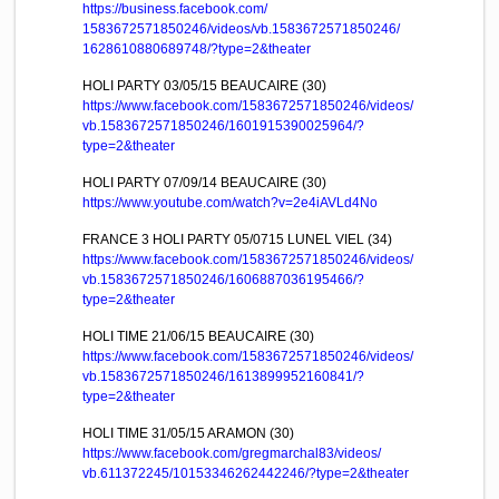
https://
business.facebook.com/
1583672571850246/videos/
vb.1583672571850246/
1628610880689748/
?type=2&theater
HOLI PARTY 03/05/15 BEAUCAIRE (30)
https://www.facebook.com/
1583672571850246/videos/
vb.1583672571850246/
1601915390025964/
?
type=2&theater
HOLI PARTY 07/09/14 BEAUCAIRE (30)
https://www.youtube.com/
watch?v=2e4iAVLd4No
FRANCE 3 HOLI PARTY 05/0715 LUNEL VIEL (34)
https://www.facebook.com/
1583672571850246/videos/
vb.1583672571850246/
1606887036195466/
?
type=2&theater
HOLI TIME 21/06/15 BEAUCAIRE (30)
https://www.facebook.com/
1583672571850246/videos/
vb.1583672571850246/
1613899952160841/
?
type=2&theater
HOLI TIME 31/05/15 ARAMON (30)
https://www.facebook.com/
gregmarchal83/videos/
vb.611372245/
10153346262442246/
?type=2&theater