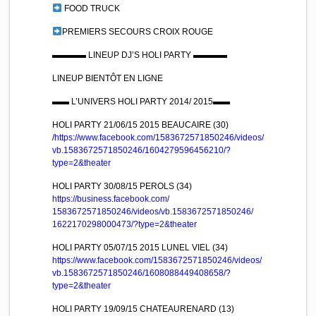
FOOD TRUCK
PREMIERS SECOURS CROIX ROUGE
▬▬▬▬ LINEUP DJ’S HOLI PARTY ▬▬▬▬
LINEUP BIENTÔT EN LIGNE
▬▬ L’UNIVERS HOLI PARTY 2014/ 2015▬▬
HOLI PARTY 21/06/15 2015 BEAUCAIRE (30)
/
https://www.facebook.com/
1583672571850246/videos/
vb.1583672571850246/
1604279596456210/
?
type=2&theater
HOLI PARTY 30/08/15 PEROLS (34)
https://
business.facebook.com/
1583672571850246/videos/
vb.1583672571850246/
1622170298000473/
?type=2&theater
HOLI PARTY 05/07/15 2015 LUNEL VIEL (34)
https://www.facebook.com/
1583672571850246/videos/
vb.1583672571850246/
1608088449408658/
?
type=2&theater
HOLI PARTY 19/09/15 CHATEAURENARD (13)