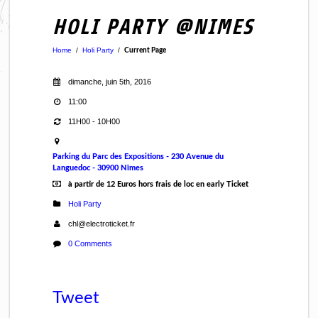
HOLI PARTY @NIMES
Home
/
Holi Party
/
Current Page
dimanche, juin 5th, 2016
11:00
11H00 - 10H00
Parking du Parc des Expositions - 230 Avenue du
Languedoc - 30900 Nîmes
à partir de 12 Euros hors frais de loc en early Ticket
Holi Party
chl@electroticket.fr
0 Comments
Tweet