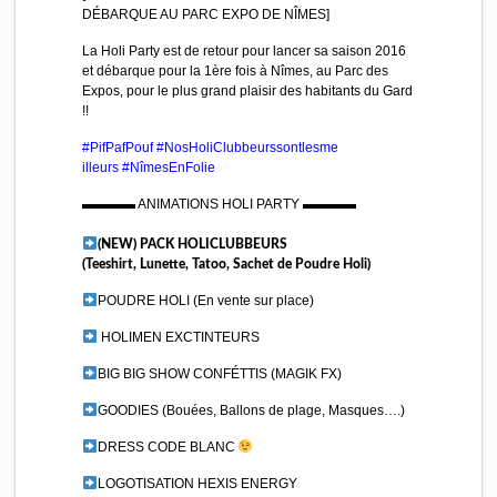
DÉBARQUE AU PARC EXPO DE NÎMES]
La Holi Party est de retour pour lancer sa saison 2016
et débarque pour la 1ère fois à Nîmes, au Parc des
Expos, pour le plus grand plaisir des habitants du Gard
!!
#PifPafPouf
#NosHoliClubbeurssontlesme
illeurs
#NîmesEnFolie
▬▬▬▬ ANIMATIONS HOLI PARTY ▬▬▬▬
(NEW) PACK HOLICLUBBEURS
(Teeshirt, Lunette, Tatoo, Sachet de Poudre Holi)
POUDRE HOLI (En vente sur place)
HOLIMEN EXCTINTEURS
BIG BIG SHOW CONFÉTTIS (MAGIK FX)
GOODIES (Bouées, Ballons de plage, Masques….)
DRESS CODE BLANC
LOGOTISATION HEXIS ENERGY