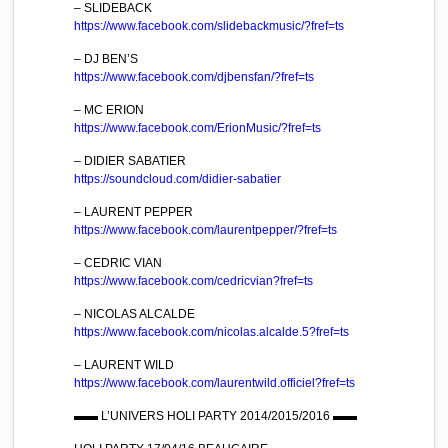
– SLIDEBACK
https://www.facebook.com/
slidebackmusic/?fref=ts
– DJ BEN’S
https://www.facebook.com/
djbensfan/?fref=ts
– MC ERION
https://www.facebook.com/
ErionMusic/?fref=ts
– DIDIER SABATIER
https://soundcloud.com/
didier-sabatier
– LAURENT PEPPER
https://www.facebook.com/
laurentpepper/?fref=ts
– CEDRIC VIAN
https://www.facebook.com/
cedricvian?fref=ts
– NICOLAS ALCALDE
https://www.facebook.com/
nicolas.alcalde.5?fref=ts
– LAURENT WILD
https://www.facebook.com/
laurentwild.officiel?fref=t
s
▬▬ L’UNIVERS HOLI PARTY 2014/2015/2016 ▬▬