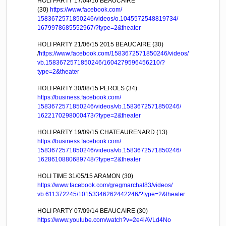
HOLI PARTY 17/04/16 BEAUCAIRE
(30)
https://www.facebook.com/
1583672571850246/videos/
o.1045572548819734/
1679978685552967/
?type=2&theater
HOLI PARTY 21/06/15 2015 BEAUCAIRE (30)
/
https://www.facebook.com/
1583672571850246/videos/
vb.1583672571850246/
1604279596456210/
?
type=2&theater
HOLI PARTY 30/08/15 PEROLS (34)
https://
business.facebook.com/
1583672571850246/videos/
vb.1583672571850246/
1622170298000473/
?type=2&theater
HOLI PARTY 19/09/15 CHATEAURENARD (13)
https://
business.facebook.com/
1583672571850246/videos/
vb.1583672571850246/
1628610880689748/
?type=2&theater
HOLI TIME 31/05/15 ARAMON (30)
https://www.facebook.com/
gregmarchal83/videos/
vb.611372245/
10153346262442246/
?type=2&theater
HOLI PARTY 07/09/14 BEAUCAIRE (30)
https://www.youtube.com/
watch?v=2e4iAVLd4No