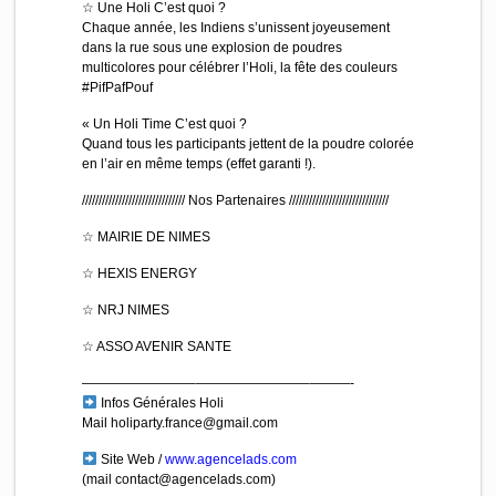
☆ Une Holi C’est quoi ?
Chaque année, les Indiens s’unissent joyeusement
dans la rue sous une explosion de poudres
multicolores pour célébrer l’Holi, la fête des couleurs
#PifPafPouf
« Un Holi Time C’est quoi ?
Quand tous les participants jettent de la poudre colorée
en l’air en même temps (effet garanti !).
//////////////////////////
///// Nos Partenaires //////////////////////////
////
☆ MAIRIE DE NIMES
☆ HEXIS ENERGY
☆ NRJ NIMES
☆ ASSO AVENIR SANTE
————————–
————————–
———-
Infos Générales Holi
Mail holiparty.france@gmail.com
Site Web /
www.agencelads.com
(mail contact@agencelads.com)