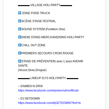
▬▬▬▬ VILLAGE HOLI PARTY▬▬▬▬
ZONE FOOD TRUCK
SCÈNE STAGE FESTIVAL
SOUND SYSTEM (Funktion One)
(NEW) STAND MERCHANDISING HOLI PARTY
CHILL OUT ZONE
PREMIERS SECOURS CROIX ROUGE
STAND DE PRÉVENTION avec L’asso AVENIR
SANTE
(Alcool,Sexe,Drogue)
▬▬▬▬ LINEUP DJ’S HOLI PARTY ▬▬▬▬
– DAMIEN N-DRIX
https://www.facebook.com/
damienndrixofficial/
– DJ GETDOWN
https://www.facebook.com/
djGETDOWN/?fref=ts