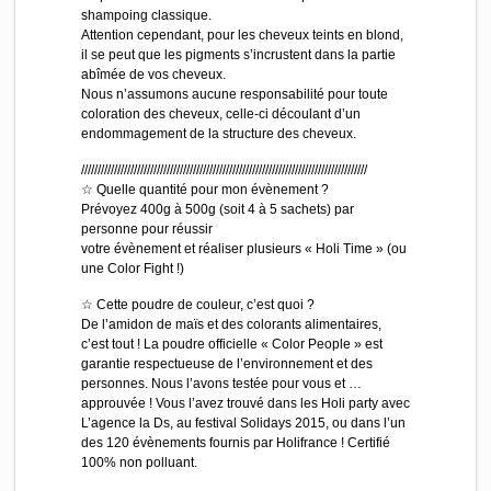
shampoing classique.
Attention cependant, pour les cheveux teints en blond,
il se peut que les pigments s’incrustent dans la partie
abîmée de vos cheveux.
Nous n’assumons aucune responsabilité pour toute
coloration des cheveux, celle-ci découlant d’un
endommagement de la structure des cheveux.
//////////////////////////
///////////////////////////
///////////////////////////
///////
☆ Quelle quantité pour mon évènement ?
Prévoyez 400g à 500g (soit 4 à 5 sachets) par
personne pour réussir
votre évènement et réaliser plusieurs « Holi Time » (ou
une Color Fight !)
☆ Cette poudre de couleur, c’est quoi ?
De l’amidon de maïs et des colorants alimentaires,
c’est tout ! La poudre officielle « Color People » est
garantie respectueuse de l’environnement et des
personnes. Nous l’avons testée pour vous et …
approuvée ! Vous l’avez trouvé dans les Holi party avec
L’agence la Ds, au festival Solidays 2015, ou dans l’un
des 120 évènements fournis par Holifrance ! Certifié
100% non polluant.