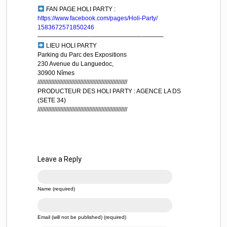
FAN PAGE HOLI PARTY :
https://www.facebook.com/
pages/Holi-Party/
1583672571850246
————————–
————————–
———–
LIEU HOLI PARTY
Parking du Parc des Expositions
230 Avenue du Languedoc,
30900 Nîmes
//////////////////////////
///////////////////////////
//////
PRODUCTEUR DES HOLI PARTY : AGENCE LA DS
(SETE 34)
//////////////////////////
///////////////////////////
//////
Leave a Reply
Name (required)
Email (will not be published) (required)