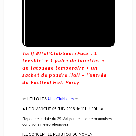
Tarif #HoliClubbeursPack : 1
teeshirt + 1 paire de lunettes +
un tatouage temporaire + un
sachet de poudre Holi + l’entrée
du Festival Holi Party
.
☆ HELLO LES
#HoliClubbeurs
☆
►LE DIMANCHE 05 JUIN 2016 de 11H à 19H ◄
Report de la date du 29 Mai pour cause de mauvaises
conditions météorologiques
[LE CONCEPT LE PLUS FOU DU MOMENT