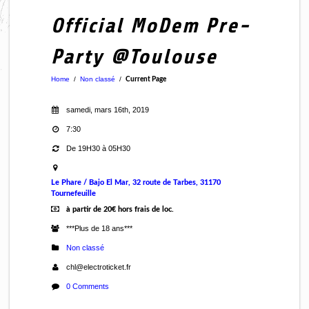
Official MoDem Pre-
Party @Toulouse
Home
/
Non classé
/
Current Page
samedi, mars 16th, 2019
7:30
De 19H30 à 05H30
Le Phare / Bajo El Mar, 32 route de Tarbes, 31170
Tournefeuille
à partir de 20€ hors frais de loc.
***Plus de 18 ans***
Non classé
chl@electroticket.fr
0 Comments