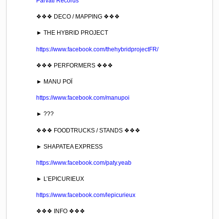
Parvati Records
❖❖❖ DECO / MAPPING ❖❖❖
► THE HYBRID PROJECT
https://www.facebook.com/thehybridprojectFR/
❖❖❖ PERFORMERS ❖❖❖
► MANU POÏ
https://www.facebook.com/manupoi
► ???
❖❖❖ FOODTRUCKS / STANDS ❖❖❖
► SHAPATEA EXPRESS
https://www.facebook.com/paty.yeab
► L’EPICURIEUX
https://www.facebook.com/lepicurieux
❖❖❖ INFO ❖❖❖