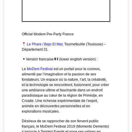
Official Modem Pre-Party France
Le Phare / Bajo El Mar
, Tournefeuille (Toulouse) –
Département 31
Version francaise
(lower english version) :
Le
MoDem Festival
est un portail pour le cosmos,
alimenté par l’imagination et la passion de ses
fondateurs. Un espace où la nature, l’art, la créativité,
et la technologie se rencontrent, fusionnent, pour créer
une ambiance ultime et fascinante dans un endroit
paradisiaque au cœur de la région de Primislje, en
Croatie. Une richesse expérimentale de l’esprit,
animée en découvertes personnelles et en
explorations musicales.
Désireux de se rapprocher de son fervent public
français, le MoDem Festival 2019 (Momento Demento)
s’associe à Twisted Events et pose ses valises en