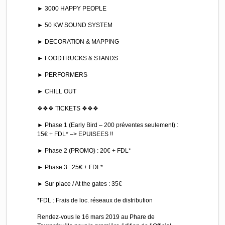
► 3000 HAPPY PEOPLE
► 50 KW SOUND SYSTEM
► DECORATION & MAPPING
► FOODTRUCKS & STANDS
► PERFORMERS
► CHILL OUT
❖❖❖ TICKETS ❖❖❖
► Phase 1 (Early Bird – 200 préventes seulement) :
15€ + FDL* –> EPUISEES !!
► Phase 2 (PROMO) : 20€ + FDL*
► Phase 3 : 25€ + FDL*
► Sur place / At the gates : 35€
*FDL : Frais de loc. réseaux de distribution
Rendez-vous le 16 mars 2019 au Phare de