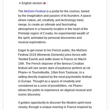
English version
:
The
MoDem Festival
is a portal for the cosmos, fueled
by the imagination and passion of its founders. A space
where nature, art, creativity, and technology meet,
merge, to create an ultimate and fascinating
atmosphere in a heavenly location in the heart of the
Primislje region of Croatia. An experimental wealth of
the spirit, animated by personal discoveries and
musical explorations.
Eager to get closer to his French public, the MoDem
Festival 2019 (Momento Demento) joins forces with
Twisted Events and settle down in France on March
16th. The French stopover of the famous Croatian
festival will see seven stars of psytrance perform at «le
Phare» in Tournefeuille, 10km from Toulouse, in a
setting directly inspired by the most psychedelic festival
in Europe. Thought as a space of creativity and
considered as a zone of possibilities, «le Phare»
allows the public to experience an atypical musical and
scenic discovery.
A golden opportunity to discover the Modem spirit more
closely, through a unique evening in France inspired by