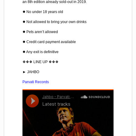
an 8th edition already sold-out in 2019.
✸ No under 18 years old
✸ Not allowed to bring your own drinks
✸ Pets aren’t allowed
✸ Credit card payment available
✸ Any exit is definitive
❖❖❖ LINE UP ❖❖❖
► JAHBO
Parvati Records