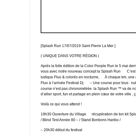
[Splash Run 17/07/2019 Saint Pierre La Mer ]
( UNIQUE DANS VOTRE RÉGION )
Après la folle édition de la Color People Run le 5 mai dern
vous avec notre nouveau concept la Splash Run
C’est
ludique Fluo & colorés en nocturne,
À chaque km, une a
Fluo à l’arrivée Festival Dj
– Une course pour tous : nul 
course n’est pas chronométrée. la Splash Run ™ va de nou
d’allier sport, fun et partage en plein cœur de votre ville
Voilà ce qui vous attend !
19h30 Ouverture du Village
récupération de ton kit Sp
/ Blind Test Année 80 – / Stand Bonbons Haribo /
– 20h30 début du festival