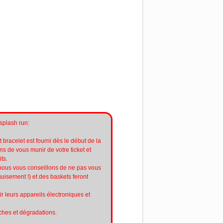
plash run:
t bracelet est fourni dès le début de la
s de vous munir de votre ticket et
ts.
 nous vous conseillons de ne pas vous
uisement !) et des baskets feront
r leurs appareils électroniques et
ches et dégradations.