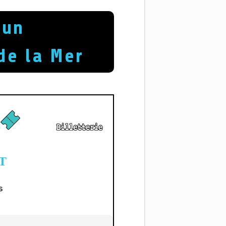
Run
de la Mer
T