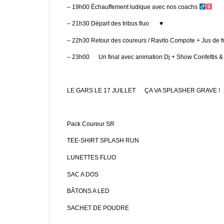
– 19h00 Échauffement ludique avec nos coachs ‍
– 21h30 Départ des tribus fluo
♥️
– 22h30 Retour des coureurs / Ravito Compote + Jus de frui
– 23h00
Un final avec animation Dj + Show Confettis &
LE GARS LE 17 JUILLET
ÇA VA SPLASHER GRAVE !
Pack Coureur SR
TEE-SHIRT SPLASH RUN
LUNETTES FLUO
SAC A DOS
BÂTONS A LED
SACHET DE POUDRE