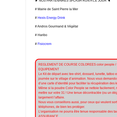
► NOS PARTENAIRES SPLASH RUN A CE JOUR ◄
# Mairie de Saint Pierre la Mer
#
Hexis Energy Drink
# Andros Gourmand & Végétal
# Haribo
#
Fisiocrem
REGLEMENT DE COURSE COLOREES color people / s
EQUIPEMENT
Le Kit de départ avec tee-shirt, dossard, lunette, tattoo e
journée sur le village d’animation. Nous vous demandon
d’une carte d’identité pour faciliter la récupération des ki
Même si la poudre Color People se nettoie facilement,
mettre sur votre 31 ! Une tenue décontractée (ou un dég
largement l’affaire.
Nous vous conseillons aussi, pour ceux qui veulent sorti
téléphones, de bien les protéger.
L’organisation ne pourra être tenue responsable des ta
ASSURANCE