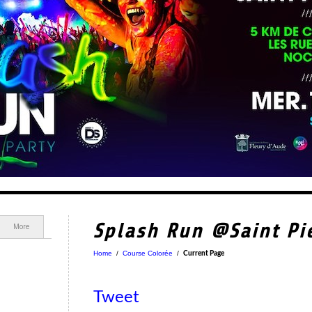
Splash Run @Saint Pi
More
Home
/
Course Colorée
/
Current Page
Tweet