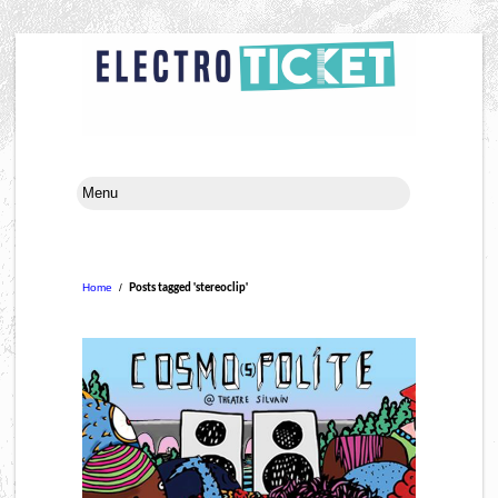
Home
/
Posts tagged 'stereoclip'