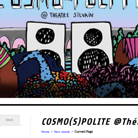
COSMO(S)POLITE @Théâ
More
Home
/
Non classé
/
Current Page