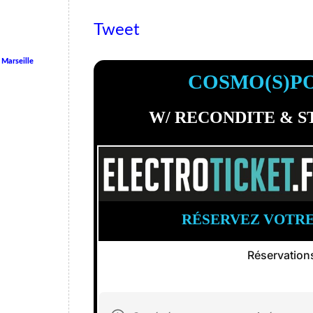
Tweet
 Marseille
COSMO(S)P
W/ RECONDITE & S
RÉSERVEZ VOTRE