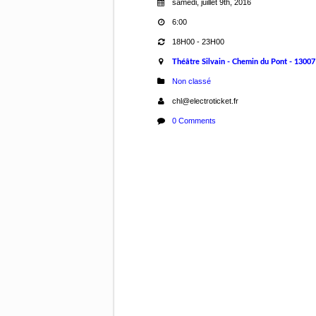
samedi, juillet 9th, 2016
6:00
18H00 - 23H00
Théâtre Silvain - Chemin du Pont - 13007
Non classé
chl@electroticket.fr
0 Comments