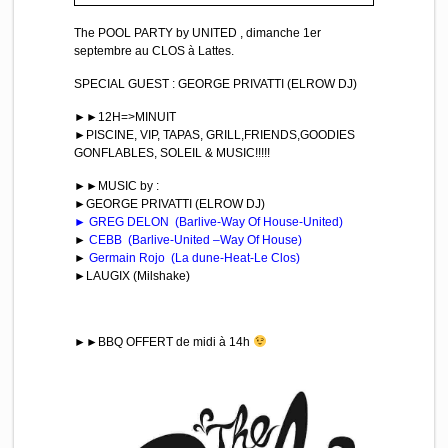
The POOL PARTY by UNITED , dimanche 1er
septembre au CLOS à Lattes.
SPECIAL GUEST : GEORGE PRIVATTI (ELROW DJ)
►►12H=>MINUIT
►PISCINE, VIP, TAPAS, GRILL,FRIENDS,GOODIES
GONFLABLES, SOLEIL & MUSIC!!!!!
►►MUSIC by :
►GEORGE PRIVATTI (ELROW DJ)
► GREG DELON (Barlive-Way Of House-United)
►
CEBB (Barlive-United –Way Of House)
►
Germain Rojo (La dune-Heat-Le Clos)
►LAUGIX (Milshake)
►►BBQ OFFERT de midi à 14h