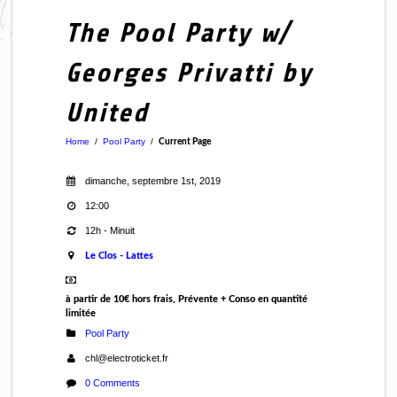
The Pool Party w/
Georges Privatti by
United
Home
/
Pool Party
/
Current Page
dimanche, septembre 1st, 2019
12:00
12h - Minuit
Le Clos - Lattes
à partir de 10€ hors frais, Prévente + Conso en quantité
limitée
Pool Party
chl@electroticket.fr
0 Comments