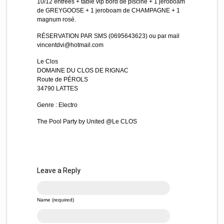
10/12 entrées + table vip bord de piscine + 1 jeroboam
de GREYGOOSE + 1 jeroboam de CHAMPAGNE + 1
magnum rosé.
RÉSERVATION PAR SMS (0695643623) ou par mail
vincentdvi@hotmail.com
Le Clos
DOMAINE DU CLOS DE RIGNAC
Route de PÉROLS
34790 LATTES
Genre : Electro
The Pool Party by United @Le CLOS
Leave a Reply
Name (required)