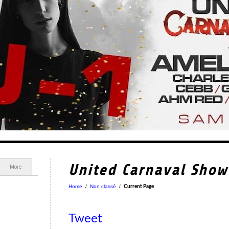
United Carnaval Show
More
Home
/
Non classé
/
Current Page
Tweet