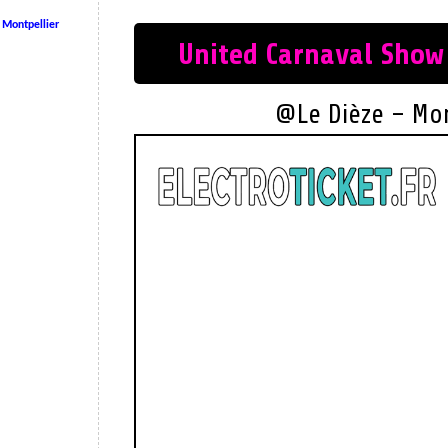
 Montpellier
United Carnaval Show 
@Le Dièze – Mon