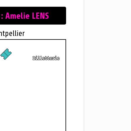
: Amelie LENS
tpellier