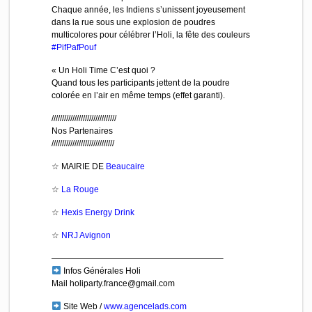
Chaque année, les Indiens s’unissent joyeusement
dans la rue sous une explosion de poudres
multicolores pour célébrer l’Holi, la fête des couleurs
#PifPafPouf
« Un Holi Time C’est quoi ?
Quand tous les participants jettent de la poudre
colorée en l’air en même temps (effet garanti).
///////////////////////////////
Nos Partenaires
//////////////////////////////
☆ MAIRIE DE
Beaucaire
☆
La Rouge
☆
Hexis Energy Drink
☆
NRJ Avignon
————————————————————–
Infos Générales Holi
Mail holiparty.france@gmail.com
Site Web /
www.agencelads.com