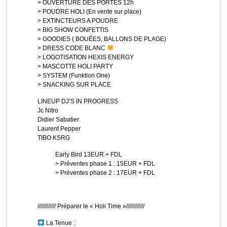
> OUVERTURE DES PORTES 12h
> POUDRE HOLI (En vente sur place)
> EXTINCTEURS A POUDRE
> BIG SHOW CONFETTIS
> GOODIES ( BOUÉES, BALLONS DE PLAGE)
> DRESS CODE BLANC
> LOGOTISATION HEXIS ENERGY
> MASCOTTE HOLI PARTY
> SYSTEM (Funktion One)
> SNACKING SUR PLACE
LINEUP DJ’S IN PROGRESS
Jc Nitro
Didier Sabatier
Laurent Pepper
TIBO KSRG
Early Bird 13EUR + FDL
> Préventes phase 1 : 15EUR + FDL
> Préventes phase 2 : 17EUR + FDL
//////////// Préparer le « Holi Time »////////////
La Tenue :