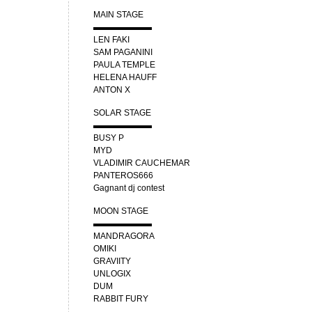
MAIN STAGE
▬▬▬▬▬▬▬
LEN FAKI
SAM PAGANINI
PAULA TEMPLE
HELENA HAUFF
ANTON X
SOLAR STAGE
▬▬▬▬▬▬▬
BUSY P
MYD
VLADIMIR CAUCHEMAR
PANTEROS666
Gagnant dj contest
MOON STAGE
▬▬▬▬▬▬▬
MANDRAGORA
OMIKI
GRAVIITY
UNLOGIX
DUM
RABBIT FURY