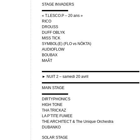
STAGE INVADERS
▬▬▬▬▬▬▬
« T.LESCO.P – 20 ans »
RICO
DROUSS
DUFF OBLYK
MISS TICK
SYMBOL(E) (FLO vs NÖKTA)
AUDIOFLOW
BOUBAX
MAÂT
▬▬▬▬▬▬▬▬▬▬▬▬▬▬▬▬▬▬▬▬▬▬▬▬▬▬
► NUIT 2 – samedi 20 avril
▬▬▬▬▬▬▬▬▬▬▬▬▬▬▬▬▬▬▬▬▬▬▬▬▬▬
MAIN STAGE
▬▬▬▬▬▬▬
DIRTYPHONICS
HIGH TONE
THA TRICKAZ
LA P’TITE FUMEE
THE ARCHITECT & The Unique Orchestra
DUBANKO
SOLAR STAGE