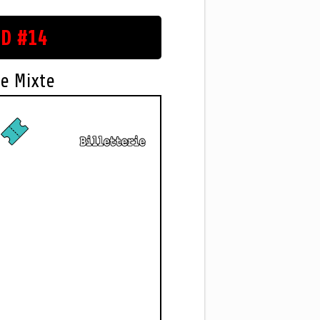
D #14
e Mixte