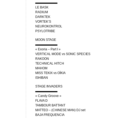
▬▬▬▬▬▬▬
LE BASK
RADIUM
DARKTEK
VORTEK’S
NEUROKONTROL
PSYLOTRIBE
MOON STAGE
▬▬▬▬▬▬▬
« Exoria – Part I »
VERTICAL MODE vs SONIC SPECIES
RAKOON
TECHNICAL HITCH
MAHOM
MISS TEKIX vs OÏKIA
ISHIBAN
STAGE INVADERS
▬▬▬▬▬▬▬
« Candy Groove »
FLAVA D
TAMBOUR BATTANT
MATTEO – (CHINESE MAN) DJ set
BAJA FREQUENCIA