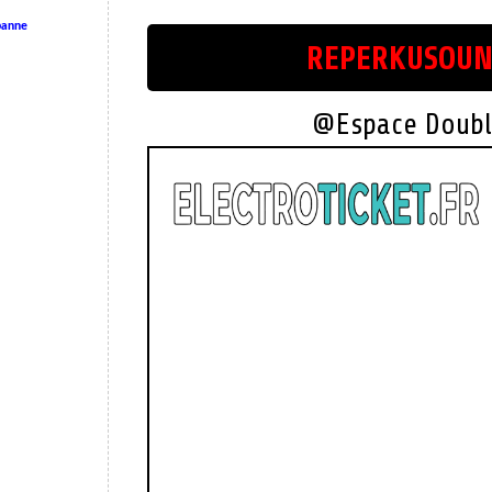
banne
REPERKUSOUN
@Espace Doubl