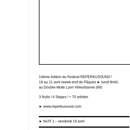
14ème édition du Festival REPERKUSOUND !
19 au 21 avril (week-end de Pâques ► lundi férié)
au Double-Mixte Lyon Villeurbanne (69)
3 Nuits / 4 Stages / + 70 artistes
► www.reperkusound.com
▬▬▬▬▬▬▬▬▬▬▬▬▬▬▬▬▬▬▬▬▬▬▬▬▬▬
► NUIT 1 – vendredi 19 avril
▬▬▬▬▬▬▬▬▬▬▬▬▬▬▬▬▬▬▬▬▬▬▬▬▬▬