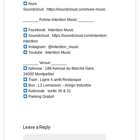
Nure
Soundcloud : https://soundcloud.com/nure-music
_______ Follow Intention Music _______
Facebook : Intention Music
Soundcloud : https://soundcloud.com/intention-
intention
Instagram : @intention_music
Youtube : Intention Music
_______ Venue _______
Adresse : 188 Avenue du Marché Gare,
34000 Montpellier
Tram : Ligne 4 arrêt Restanque
Bus : L2 Lemasson – Amigo Industrie
Autoroute : sortie 30 & 31
Parking Gratuit
Leave a Reply