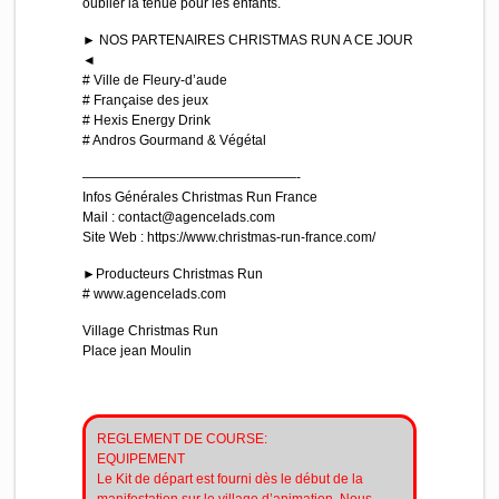
oublier la tenue pour les enfants.
► NOS PARTENAIRES CHRISTMAS RUN A CE JOUR
◄
# Ville de Fleury-d’aude
# Française des jeux
# Hexis Energy Drink
# Andros Gourmand & Végétal
————————————————-
Infos Générales Christmas Run France
Mail : contact@agencelads.com
Site Web : https://www.christmas-run-france.com/
►Producteurs Christmas Run
# www.agencelads.com
Village Christmas Run
Place jean Moulin
REGLEMENT DE COURSE:
EQUIPEMENT
Le Kit de départ est fourni dès le début de la
manifestation sur le village d’animation. Nous