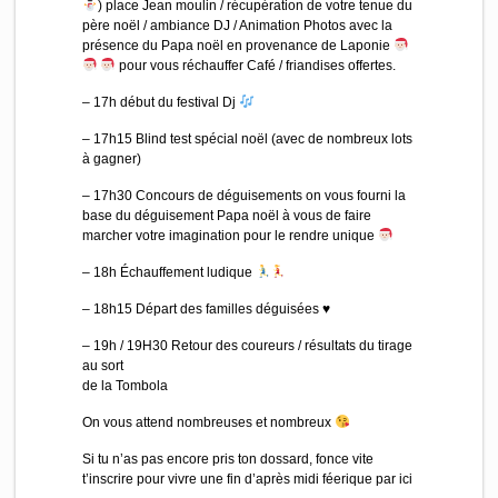
) place Jean moulin / récupération de votre tenue du
père noël / ambiance DJ / Animation Photos avec la
présence du Papa noël en provenance de Laponie
pour vous réchauffer Café / friandises offertes.
– 17h début du festival Dj
– 17h15 Blind test spécial noël (avec de nombreux lots
à gagner)
– 17h30 Concours de déguisements on vous fourni la
base du déguisement Papa noël à vous de faire
marcher votre imagination pour le rendre unique
– 18h Échauffement ludique
– 18h15 Départ des familles déguisées ♥️
– 19h / 19H30 Retour des coureurs / résultats du tirage
au sort
de la Tombola
On vous attend nombreuses et nombreux
Si tu n’as pas encore pris ton dossard, fonce vite
t’inscrire pour vivre une fin d’après midi féerique par ici