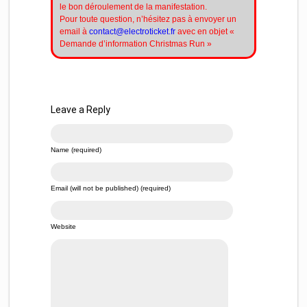
le bon déroulement de la manifestation.
Pour toute question, n’hésitez pas à envoyer un
email à
contact@electroticket.fr
avec en objet «
Demande d’information Christmas Run »
Leave a Reply
Name (required)
Email (will not be published) (required)
Website