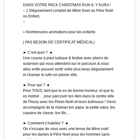
DANS VOTRE PACK CHRISTMAS RUN IL Y AURA !
– 1 Déguisement complet de Mère Noel ou Père Noël
ou Enfant.
–
« Nombreuses animations pour les enfants
( PAS BESOIN DE CERTIFICAT MÉDICAL)
► C’est quoi ? ◄
Une course à pied ludique & festive avec pleins de
surprises qui vous attendent sur le parcours & vous
allez enfin pouvoir sortir votre plus beau déguisement
et chasser le lutin en pleine ville.
► Pour qui ? ◄
Pour TOUS, tant que tu es de bonne humeur, et que tu
es motivé… pour parcourir les 4km dans le centre ville
de Fleury avec les Pères Noël et leurs traîneaux ! Viens
accompagné de ta maman ton papa, ta petite sœur, tes
copains de classe, ton fils…
► Comment s’habiller ? ◄
On s’occupe de vous avec une tenue de Mère noël
pour les dames & Père Noel pour les hommes sans